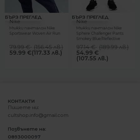
-25%
-43%
БЪРЗ ПРЕГЛЕД
БЪРЗ ПРЕГЛЕД
Nike
Nike
Мъжки панталон Nike
Мъжки панталон Nike
Sportswear Woven Air Run
Sphere Challenger Pants
Smokey Blue/Reflective
Silver
79.99
€
(
156.45
лв.
)
97.14
€
(
189.99
лв.
)
59.99
€
(117.33 лв.)
54.99
€
(107.55 лв.)
КОНТАКТИ
Пишете ни
:
cultshop.info@gmail.com
Позвънете на:
0893000097