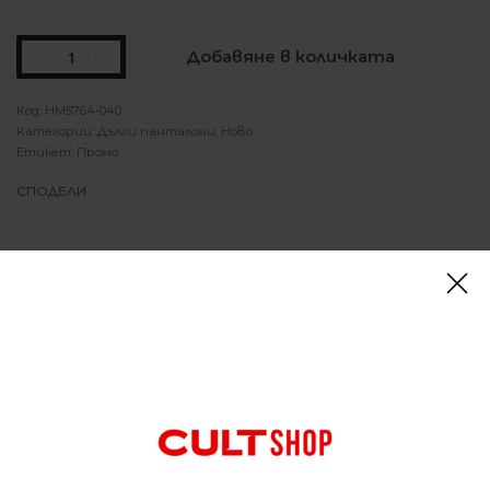
Добавяне в количката
HM5764-040
Категории:
Дълги панталони
,
Ново
Етикет:
Промо
СПОДЕЛИ
Описание
Мъжки панталон Nike X NOCTA Fleece CS Bottoms
Olive Grey
Проектиран да се чувства отпуснат в
седалката и бедрата за небрежна кройка, която
можете да обличате по-елегантно или по-леко.
Джобовете са украсени с ципове с марката