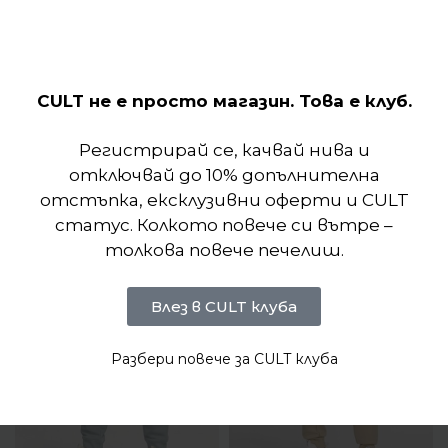
NOCTA.
Еластична талия и вътрешен шнур за
стягане осигуряват удобно и персонализирано
прилягане на талията.
CULT не е просто магазин. Това е клуб.
Отзиви (0)
Регистрирай се, качвай нива и
отключвай до 10% допълнителна
Подобни продукти
отстъпка, ексклузивни оферти и CULT
статус. Колкото повече си вътре –
толкова повече печелиш.
Влез в CULT клуба
Разбери повече за CULT клуба