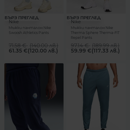
-14%
-38%
БЪРЗ ПРЕГЛЕД
БЪРЗ ПРЕГЛЕД
Nike
Nike
Мъжки панталон Nike
Мъжки панталон Nike
Swoosh Athletics Pants
Therma Sphere Therma-FIT
Repel Pants
71.58
€
(
140.00
лв.
)
97.14
€
(
189.99
лв.
)
61.35
€
(120.00 лв.)
59.99
€
(117.33 лв.)