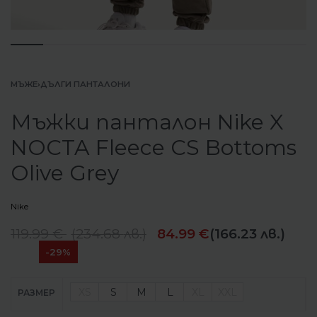
МЪЖЕ
›
ДЪЛГИ ПАНТАЛОНИ
Мъжки панталон Nike X
NOCTA Fleece CS Bottoms
Olive Grey
Nike
119.99
€
(
234.68
лв.
)
84.99
€
(166.23 лв.)
-29%
XS
S
M
L
XL
XXL
РАЗМЕР