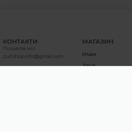
КОНТАКТИ
МАГАЗИН
Пишете ни
:
Мъже
cultshop.info@gmail.com
Деца
Позвънете на:
Намалени
0893000097
Понеделник – Петък:
10:00 – 19:00