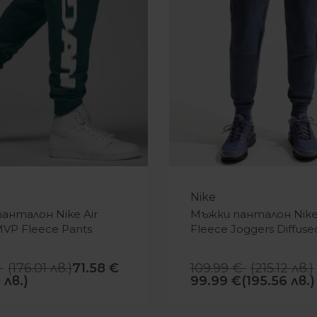
-9%
Nike
анталон Nike Air
Мъжки панталон Nike
MVP Fleece Pants
Fleece Joggers Diffuse
(
176.01
лв.
)
71.58
€
109.99
€
(
215.12
лв.
)
 лв.)
99.99
€
(195.56 лв.)