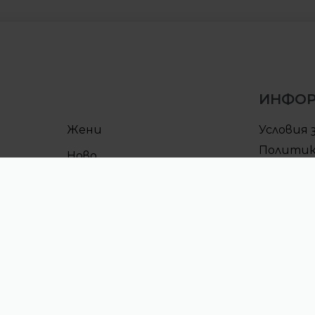
ИНФО
Жени
Условия 
Политик
Ново
поверит
Условия 
Процеду
CULT клу