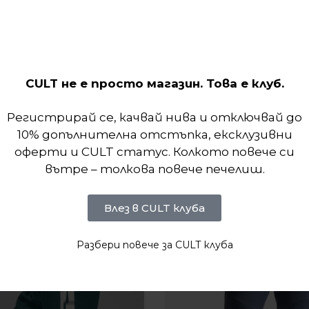
рия, тези заострени панталони предлагат чист в
ип, който ви позволява да променяте прилягането
CULT не е просто магазин. Това е клуб.
Регистрирай се, качвай нива и отключвай до
10% допълнителна отстъпка, ексклузивни
оферти и CULT статус. Колкото повече си
вътре – толкова повече печелиш.
Влез в CULT клуба
Разбери повече за CULT клуба