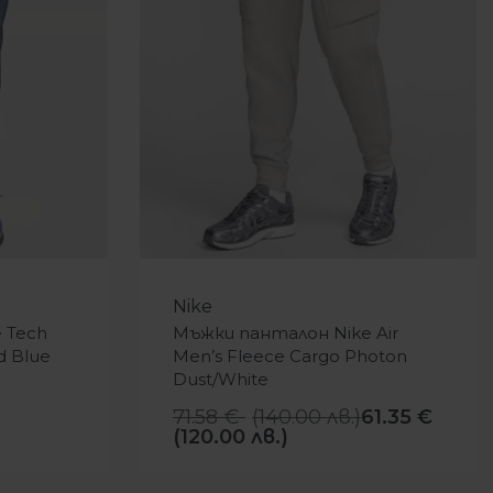
-14%
Nike
 Tech
Мъжки панталон Nike Air
d Blue
Men’s Fleece Cargo Photon
Dust/White
71.58
€
(
140.00
лв.
)
61.35
€
(120.00 лв.)