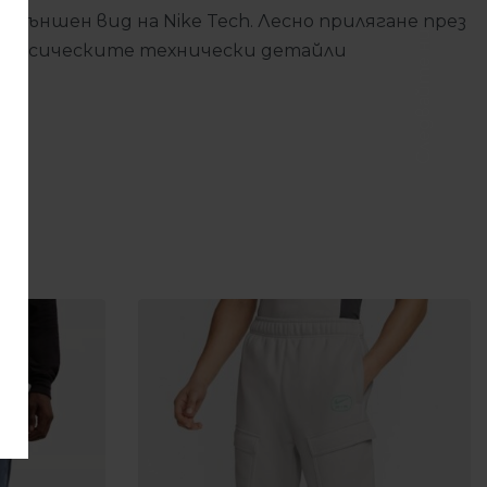
ъншен вид на Nike Tech. Лесно прилягане през
Следвайте ни
. Класическите технически детайли