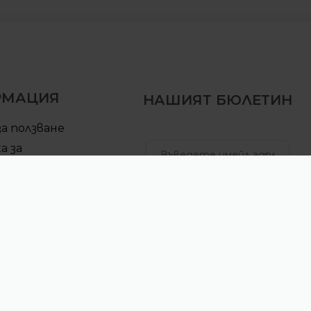
РМАЦИЯ
НАШИЯТ БЮЛЕТИН
за ползване
а за
елност
за доставка
АБОНИРАЙ СЕ
ра за връщане
б