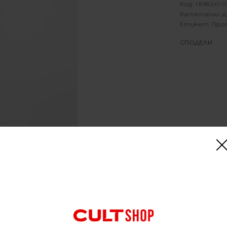
HM8241-0
Категории:
Д
Етикет:
Про
СПОДЕЛИ
 Trousers Grey