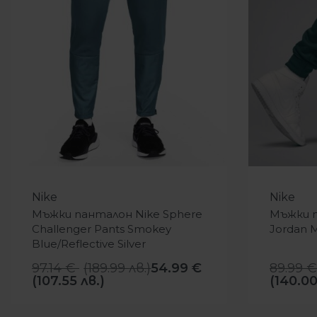
-43%
-20%
Nike
Nike
Мъжки панталон Nike Sphere
Мъжки п
Challenger Pants Smokey
Jordan 
Blue/Reflective Silver
97.14
€
(
189.99
лв.
)
54.99
€
89.99
€
(107.55 лв.)
(140.00