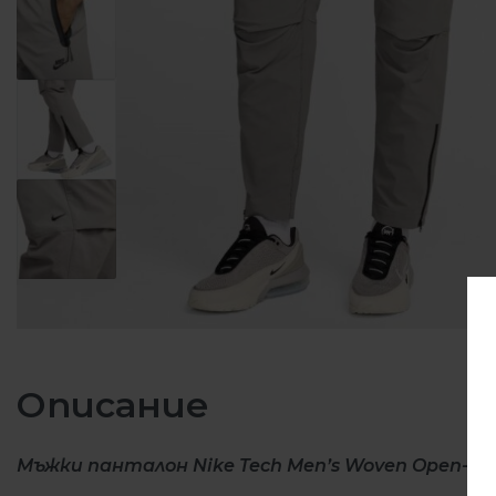
Описание
Мъжки панталон Nike Tech Men’s Woven Open-Hem