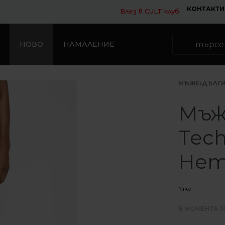
КОНТАКТИ
Влез в CULT клуб
НОВО
НАМАЛЕНИЕ
МЪЖЕ
›
ДЪЛГИ
Мъж
Tec
Hem 
Nike
В МОМЕНТА Т