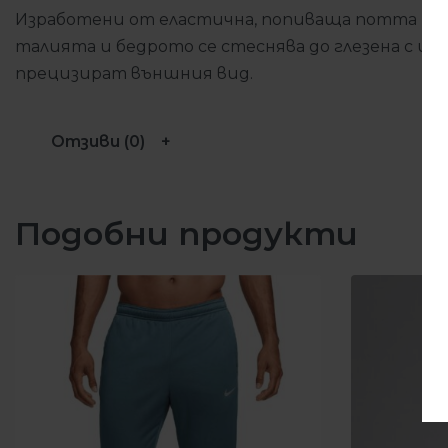
Изработени от еластична, попиваща потта мате
талията и бедрото се стеснява до глезена с ц
прецизират външния вид.
Отзиви (0)
Подобни продукти