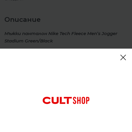
Описание
Мъжки панталон Nike Tech Fleece Men’s Jogger
Stadium Green/Black
Идеални за спортуване в небрежен спортен
стил, мъжките панталони Nike Tech
Fleece ви придружават с комфорт всеки
ден. Особено мек и лек , неговият поларен плат
ви обгръща удобно и предлага
осезаема топлина. Талията с шнур ви позволява
да променяте кройката. Стеснена от коленете
до глезените, тя ви придава вечен стил на
спортно облекло.
Отзиви (0)