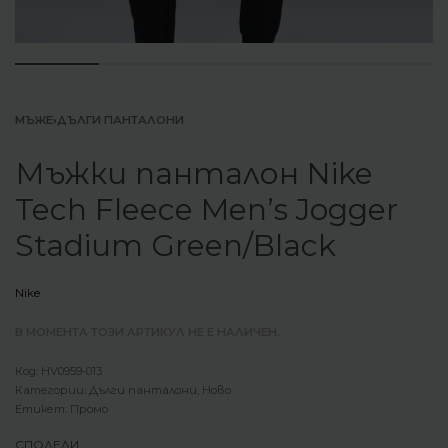
МЪЖЕ
›
ДЪЛГИ ПАНТАЛОНИ
Мъжки панталон Nike
Tech Fleece Men’s Jogger
Stadium Green/Black
Nike
В МОМЕНТА ТОЗИ АРТИКУЛ НЕ Е НАЛИЧЕН.
HV0959-013
Категории:
Дълги панталони
,
Ново
Етикет:
Промо
СПОДЕЛИ