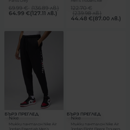
Pants Grey
Men’s Trousers Ale
Brown/Black
69.99
€
(
136.89
лв.
)
122.70
€
64.99
€
(127.11 лв.)
(
239.98
лв.
)
44.48
€
(87.00 лв.)
-22%
-15%
БЪРЗ ПРЕГЛЕД
БЪРЗ ПРЕГЛЕД
Nike
Nike
Мъжки панталон Nike Air
Мъжки панталон Nike Air
Jordan Essentials Men’s
Jordan Flight Fleece Trousers