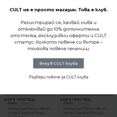
CULT не е просто магазин. Това е клуб.
Подобни продукти
Регистрирай се, качвай нива и
отключвай до 10% допълнителна
отстъпка, ексклузивни оферти и CULT
статус. Колкото повече си вътре –
толкова повече печелиш.
Влез в CULT клуба
Разбери повече за CULT клуба
-7%
-64%
БЪРЗ ПРЕГЛЕД
БЪРЗ ПРЕГЛЕД
Nike
Nike
Мъжки панталон Nike Air
Мъжки панталон Nike Air
Jordan Essentials Fleece
Jordan Essentials Chicago