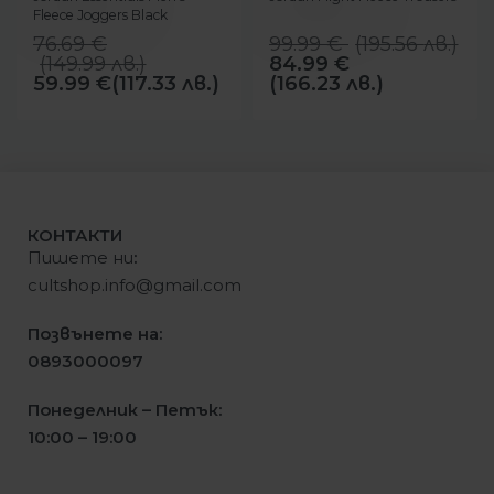
Fleece Joggers Black
76.69
€
99.99
€
(
195.56
лв.
)
(
149.99
лв.
)
84.99
€
59.99
€
(117.33 лв.)
(166.23 лв.)
КОНТАКТИ
Пишете ни
:
cultshop.info@gmail.com
Позвънете на:
0893000097
Понеделник – Петък:
10:00 – 19:00