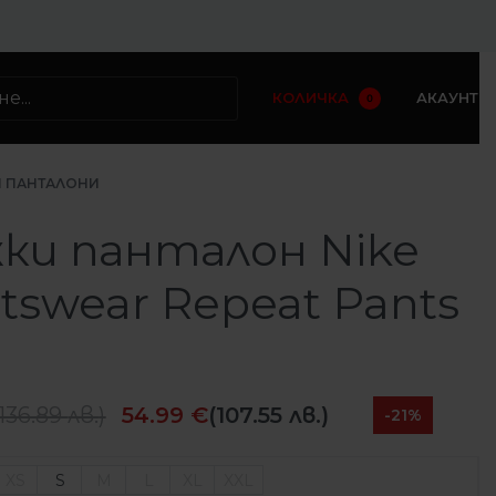
КОЛИЧКА
АКАУНТ
0
 ПАНТАЛОНИ
ки панталон Nike
tswear Repeat Pants
136.89
лв.
)
54.99
€
(107.55 лв.)
-21%
XS
S
M
L
XL
XXL