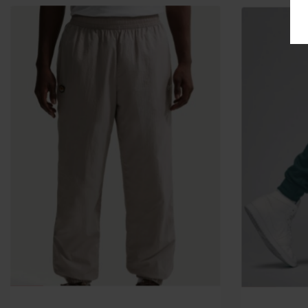
-25%
-20%