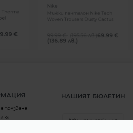
Nike
e Therma
Мъжки панталон Nike Tech
pel
Woven Trousers Dusty Cactus
59.99
€
99.99
€
(
195.56
лв.
)
69.99
€
(136.89 лв.)
РМАЦИЯ
НАШИЯТ БЮЛЕТИН
за ползване
а за
елност