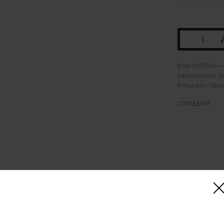
HV3994-4
Категории:
Д
Етикет:
Про
СПОДЕЛИ