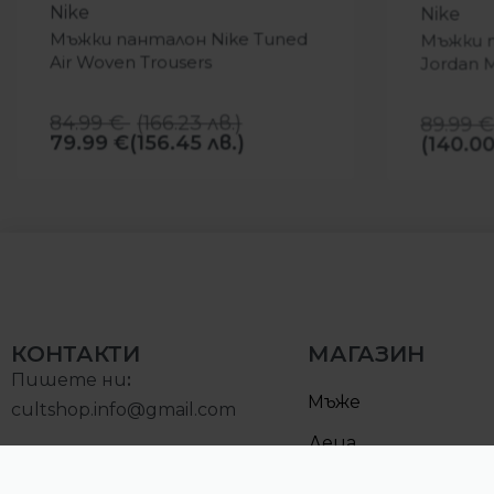
Nike
Nike
Мъжки панталон Nike Tuned
Мъжки п
Air Woven Trousers
Jordan 
84.99
€
(
166.23
лв.
)
89.99
€
79.99
€
(156.45 лв.)
(140.00
КОНТАКТИ
МАГАЗИН
Пишете ни
:
Мъже
cultshop.info@gmail.com
Деца
Позвънете на:
Намалени
0893000097