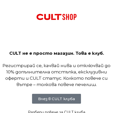
CULT не е просто магазин. Това е клуб.
 от мека материя, този панталон има за цел да в
Регистрирай се, качвай нива и отключвай до
10% допълнителна отстъпка, ексклузивни
оферти и CULT статус. Колкото повече си
вътре – толкова повече печелиш.
Влез в CULT клуба
Разбери повече за CULT клуба