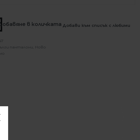
Добавяне в количката
Добави към списък с любими
47
ълги панталони
,
Ново
мо
Instagram