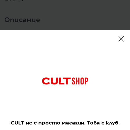
Описание
Мъжки панталон Nike Men’s Sportswear Athletic
Dept Fleece Blue
Бъдете готови за приключения с този класически
карго панталон. Гладък отвън, грапав отвътре.
Този панталон е лесен слой за дните, когато
искате малко повече топлина и удобство.
Отзиви (0)
Подобни продукти
CULT не е просто магазин. Това е клуб.