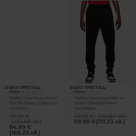
-29%
-14%
БЪРЗ ПРЕГЛЕД
БЪРЗ ПРЕГЛЕД
Nike
Nike
Мъжки панталон Nike X
Мъжки панталон Nike Air
NOCTA Fleece CS Bottoms
Jordan Essentials Fleece
Olive Grey
Pants Black
119.99
€
69.99
€
(
136.89
лв.
)
(
234.68
лв.
)
59.99
€
(117.33 лв.)
84.99
€
(166.23 лв.)