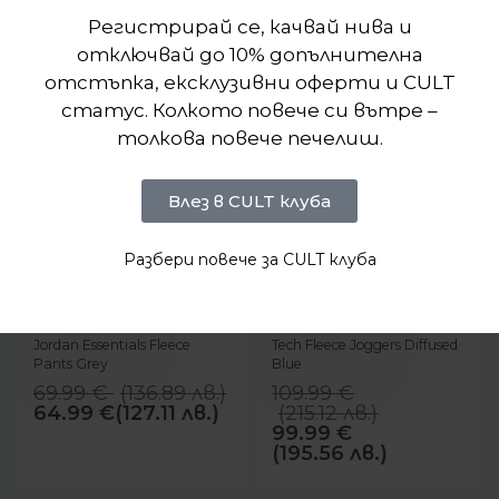
Регистрирай се, качвай нива и
отключвай до 10% допълнителна
отстъпка, ексклузивни оферти и CULT
статус. Колкото повече си вътре –
толкова повече печелиш.
Влез в CULT клуба
Разбери повече за CULT клуба
-7%
-9%
БЪРЗ ПРЕГЛЕД
БЪРЗ ПРЕГЛЕД
Nike
Nike
Мъжки панталон Nike Air
Мъжки панталон Nike
Jordan Essentials Fleece
Tech Fleece Joggers Diffused
Pants Grey
Blue
69.99
€
(
136.89
лв.
)
109.99
€
64.99
€
(127.11 лв.)
(
215.12
лв.
)
99.99
€
(195.56 лв.)