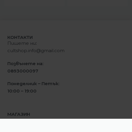
КОНТАКТИ
Пишете ни
:
cultshop.info@gmail.com
Позвънете на:
0893000097
Понеделник – Петък:
10:00 – 19:00
МАГАЗИН
Мъже
Жени