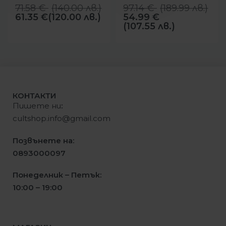
Silver
71.58
€
(
140.00
лв.
)
97.14
€
(
189.99
лв.
)
61.35
€
(120.00 лв.)
54.99
€
(107.55 лв.)
КОНТАКТИ
Пишете ни
:
cultshop.info@gmail.com
Позвънете на:
0893000097
Понеделник – Петък:
10:00 – 19:00