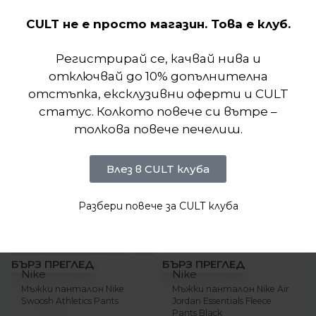
CULT не е просто магазин. Това е клуб.
Подобни продукти
Регистрирай се, качвай нива и
отключвай до 10% допълнителна
отстъпка, ексклузивни оферти и CULT
статус. Колкото повече си вътре –
толкова повече печелиш.
Влез в CULT клуба
Разбери повече за CULT клуба
-14%
-14%
БЪРЗ ПРЕГЛЕД
БЪРЗ ПРЕГЛЕД
Nike
Nike
Мъжки панталон Nike
Мъжки панталон Nike Air
Swoosh Athletics Pants
Jordan Essentials Fleece
Pants Black