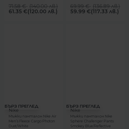
71.58
€
(
140.00
лв.
)
69.99
€
(
136.89
лв.
)
61.35
€
(120.00 лв.)
59.99
€
(117.33 лв.)
-14%
-43%
БЪРЗ ПРЕГЛЕД
БЪРЗ ПРЕГЛЕД
Nike
Nike
Мъжки панталон Nike Air
Мъжки панталон Nike
Men’s Fleece Cargo Photon
Sphere Challenger Pants
Dust/White
Smokey Blue/Reflective