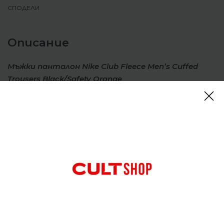
СПОДЕЛИ
Описание
Мъжки панталон Nike Club Fleece Men’s Cuffed
Trousers Black/Safety Orange
Облечете нашите панталони Nike Club Fleece и
се насладете на непринудения комфорт на
класиката. С графики на Nike на лявото бедро и
еластична талия с връзки за стягане, тези
панталони със свободна кройка са ежедневна
необходимост. Комбинирайте ги с маратонките
си Nike и им се наслаждавайте от комфорта на
дивана си или в любимото си кафене.
Отзиви (0)