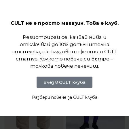
мек отвътре и гладък отвън.
CULT не е просто магазин. Това е клуб.
Отзиви (0)
Регистрирай се, качвай нива и
Подобни продукти
отключвай до 10% допълнителна
отстъпка, ексклузивни оферти и CULT
статус. Колкото повече си вътре –
толкова повече печелиш.
Влез в CULT клуба
Разбери повече за CULT клуба