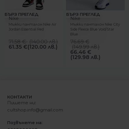
-14%
-13%
БЪРЗ ПРЕГЛЕД
БЪРЗ ПРЕГЛЕД
Nike
Nike
Мъжки панталон Nike Air
Мъжки панталон Nike City
Jordan Essential Red
Side Fleece Blue Void/Star
Blue
71.58
€
(
140.00
лв.
)
76.69
€
61.35
€
(120.00 лв.)
(
149.99
лв.
)
66.46
€
(129.98 лв.)
КОНТАКТИ
Пишете ни
:
cultshop.info@gmail.com
Позвънете на: