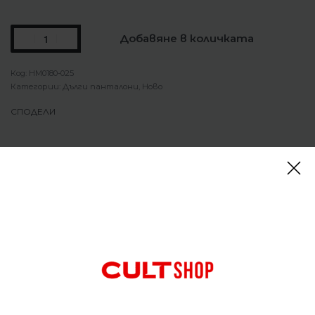
Добавяне в количката
HM0180-025
Категории:
Дълги панталони
,
Ново
СПОДЕЛИ
Описание
Мъжки панталон Nike Air Men’s Fleece Cargo
Photon Dust/White
Перфектната комбинация от удобно
съхранение, непринуден комфорт и смел стил,
тези карго джогери допълват фините цветни
акценти и ретро брандирането със средно
тежък четкаст полар, който е изключително