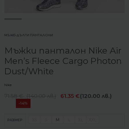
МЪЖЕ
›
ДЪЛГИ ПАНТАЛОНИ
Мъжки панталон Nike Air
Men’s Fleece Cargo Photon
Dust/White
Nike
71.58
€
(
140.00
лв.
)
61.35
€
(120.00 лв.)
-14%
XS
S
M
L
XL
XXL
РАЗМЕР