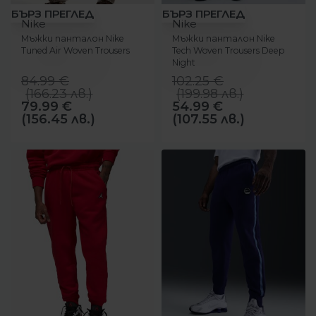
-25%
-46%
БЪРЗ ПРЕГЛЕД
БЪРЗ ПРЕГЛЕД
Nike
Nike
Мъжки панталон Nike
Мъжки панталон Nike
Tuned Air Woven Trousers
Tech Woven Trousers Deep
Night
84.99
€
102.25
€
(
166.23
лв.
)
(
199.98
лв.
)
79.99
€
54.99
€
(156.45 лв.)
(107.55 лв.)