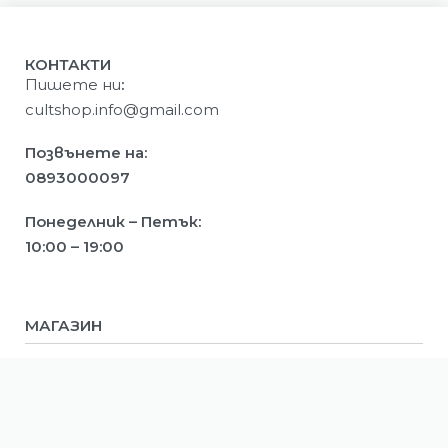
КОНТАКТИ
Пишете ни
:
cultshop.info@gmail.com
Позвънете на:
0893000097
Понеделник – Петък:
10:00 – 19:00
МАГАЗИН
Мъже
Жени
Деца
ИНФОРМАЦИЯ
Ново