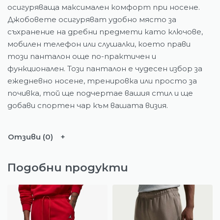
осигуряваща максимален комфорт при носене.
Джобовете осигуряват удобно място за
съхранение на дребни предмети като ключове,
мобилен телефон или слушалки, което прави
този панталон още по-практичен и
функционален. Този панталон е чудесен избор за
ежедневно носене, тренировка или просто за
почивка, той ще подчертае вашия стил и ще
добави спортен чар към вашата визия.
Отзиви (0)
Подобни продукти