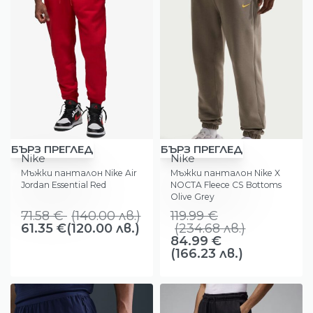
-14%
-29%
БЪРЗ ПРЕГЛЕД
БЪРЗ ПРЕГЛЕД
Nike
Nike
Мъжки панталон Nike Air
Мъжки панталон Nike X
Jordan Essential Red
NOCTA Fleece CS Bottoms
Olive Grey
71.58
€
(
140.00
лв.
)
119.99
€
61.35
€
(120.00 лв.)
(
234.68
лв.
)
84.99
€
(166.23 лв.)