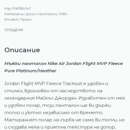
FN6356-043
Категории:
Дълги панталони
,
Ново
Етикет:
Промо
СПОДЕЛИ
Описание
Мъжки панталон Nike Air Jordan Flight MVP Fleece
Pure Platinum/Heather
Jordan Flight MVP Fleece Tracksuit е удобен и
стилен, вдъхновен от наследството на
легендарния Майкъл Джордан. Изработен от мек
и удобен полар, този панталон ще ви държи
топло и уютно независимо от времето.
Матираният полар на гърба не само ви топли, но
и създава мека и приятна текстура на допир,