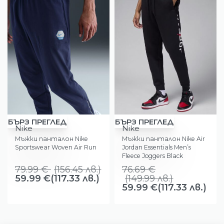
-25%
-22%
БЪРЗ ПРЕГЛЕД
БЪРЗ ПРЕГЛЕД
Nike
Nike
Мъжки панталон Nike
Мъжки панталон Nike Air
Sportswear Woven Air Run
Jordan Essentials Men’s
Fleece Joggers Black
79.99
€
(
156.45
лв.
)
76.69
€
59.99
€
(117.33 лв.)
(
149.99
лв.
)
59.99
€
(117.33 лв.)