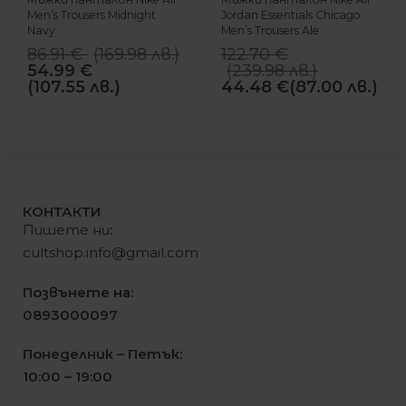
Men’s Trousers Midnight
Jordan Essentials Chicago
Navy
Men’s Trousers Ale
Brown/Black
86.91
€
(
169.98
лв.
)
122.70
€
54.99
€
(
239.98
лв.
)
(107.55 лв.)
44.48
€
(87.00 лв.)
КОНТАКТИ
Пишете ни
:
cultshop.info@gmail.com
Позвънете на:
0893000097
Понеделник – Петък:
10:00 – 19:00