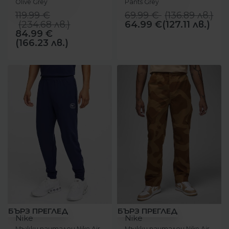
Olive Grey
Pants Grey
119.99
€
69.99
€
(
136.89
лв.
)
(
234.68
лв.
)
64.99
€
(127.11 лв.)
84.99
€
(166.23 лв.)
-37%
-64%
БЪРЗ ПРЕГЛЕД
БЪРЗ ПРЕГЛЕД
Nike
Nike
Мъжки панталон Nike Air
Мъжки панталон Nike Air