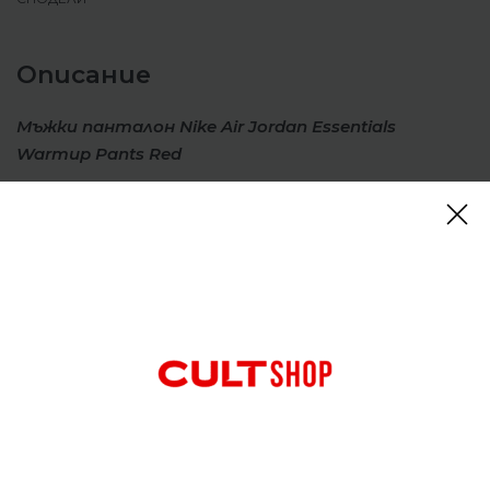
Описание
Мъжки панталон Nike Air Jordan Essentials
Warmup Pants Red
Панталоните за загряване Jordan Essentials
предлагат свеж поглед върху емблематичния
силует Flight Suit. Те са изработени от удобна
двойно плетена материя и много джобове,
идеални за добър външен вид в движение.
Двойно
плетеният плат предлага издръжливост и
гладко покритие.
Шевове, вдъхновени от
емблематичния Flight Suit.
Заден джоб с цип
предлага допълнително място за съхранение.
Отзиви (0)