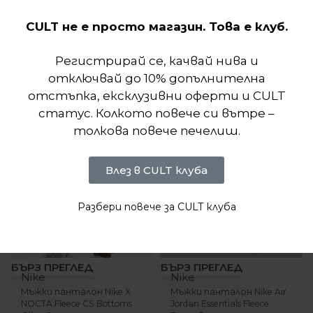
CULT не е просто магазин. Това е клуб.
Подобни продукти
Регистрирай се, качвай нива и
отключвай до 10% допълнителна
отстъпка, ексклузивни оферти и CULT
статус. Колкото повече си вътре –
толкова повече печелиш.
Влез в CULT клуба
Разбери повече за CULT клуба
-29%
-7%
БЪРЗ ПРЕГЛЕД
БЪРЗ ПРЕГЛЕД
Nike
Nike
Мъжки панталон Nike X
Мъжки панталон Nike Air
NOCTA Fleece CS Bottoms
Jordan Essentials Fleece