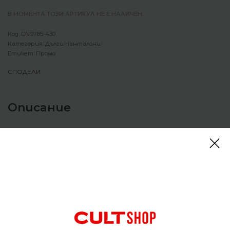
В МОМЕНТА ТОЗИ АРТИКУЛ НЕ Е НАЛИЧЕН.
DV9785-430
Категория:
Дълги панталони
Етикет:
Промо
СПОДЕЛИ
Описание
Мъжки панталон Nike Air Jordan Dri-FIT Sport
Statement Air Fleece Pants Lapis/Black
Имате нужда от джогинг, за да ви преведе през
пълна тренировка – и ето го вашият панталон.
Изработен от мека, попиваща потта материя,
този чифт ще ви поддържа свежи през най-
трудните сесии. Те са направени да пасват по-