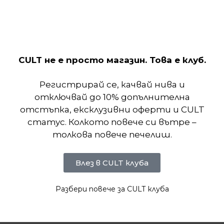
плътно от класическите панталони за джогинг, с
дизайнерски линии, напомнящи за оригиналния
анцуг Wings на MJ. А маншетите падат
достатъчно високо, за да показват любимите ви
удари.
CULT не е просто магазин. Това е клуб.
Отзиви (0)
Регистрирай се, качвай нива и
отключвай до 10% допълнителна
отстъпка, ексклузивни оферти и CULT
Подобни продукти
статус. Колкото повече си вътре –
толкова повече печелиш.
Влез в CULT клуба
Разбери повече за CULT клуба