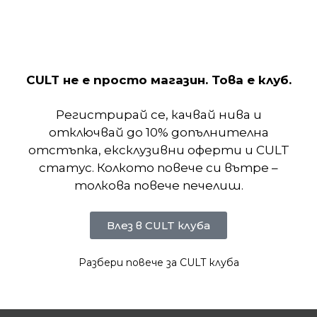
шнур за удобно прилягане с възможност за
персонализиране.
CULT не е просто магазин. Това е клуб.
Отзиви (0)
Регистрирай се, качвай нива и
отключвай до 10% допълнителна
отстъпка, ексклузивни оферти и CULT
статус. Колкото повече си вътре –
толкова повече печелиш.
Влез в CULT клуба
Разбери повече за CULT клуба