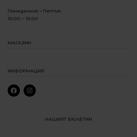
Понеделник – Петък:
10:00 – 19:00
МАГАЗИН
Мъже
Жени
Деца
ИНФОРМАЦИЯ
Ново
Намалени
Условия за ползване
Политика за поверителност
Условия за доставка
Процедура за връщане
НАШИЯТ БЮЛЕТИН
CULT клуб