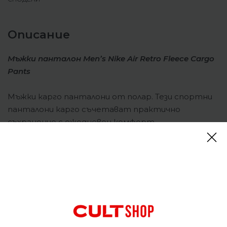
Описание
Мъжки панталон Men’s Nike Air Retro Fleece Cargo
Pants
Мъжки карго панталони от полар. Тези спортни
панталони карго съчетават практично
съхранение с ежедневен комфорт.
Изключително мек отвътре и гладък отвън,
неговата матирана поларена материя е удобна
за носене и запазва структурирана форма.
Ретро логото и цветните нюанси им придават
семпъл стил, на който не липсва оригиналност.
Карго джобове от всяка страна за съхранение на
всички ваши вещи. Широки оребрени глезени за
спортна визия. Еластичен колан с вътрешен