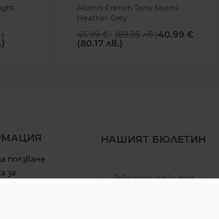
ight
Alumni French Terry Shorts
Heather Grey
.
)
45.99
€
(
89.95
лв.
)
40.99
€
.)
(80.17 лв.)
РМАЦИЯ
НАШИЯТ БЮЛЕТИН
за ползване
а за
елност
за доставка
АБОНИРАЙ СЕ
ра за връщане