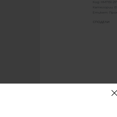
HM7151-29
Категории:
Е
Етикет:
Про
СПОДЕЛИ