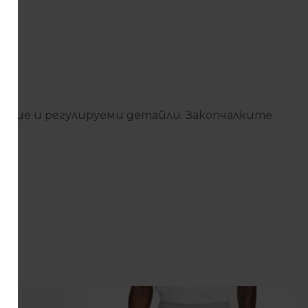
Facebook
Следвайте ни
жение и регулируеми детайли. Закопчалките