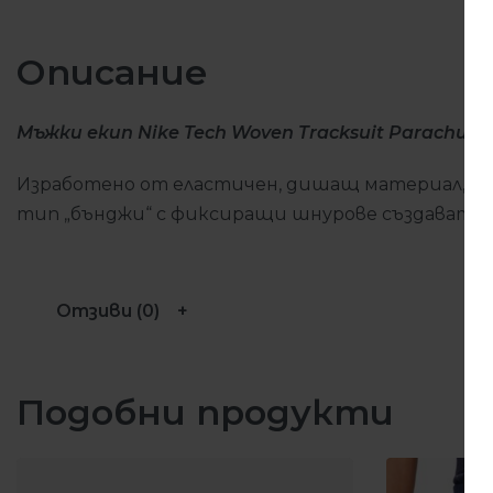
Описание
Мъжки екип Nike Tech Woven Tracksuit Parachute 
Изработено от еластичен, дишащ материал, еки
тип „бънджи“ с фиксиращи шнурове създават пе
Отзиви (0)
Подобни продукти