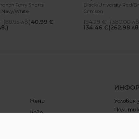
rench Terry Shorts
Black/University Red/Br
t Navy/White
Crimson
(
89.95
лв.
)
40.99
€
194.29
€
(
380.00
лв
лв.)
134.46
€
(262.98 лв
ИНФО
Жени
Условия 
Политик
Ново
поверит
Условия 
Процеду