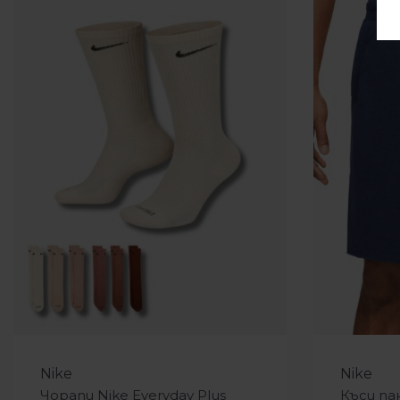
-20%
-11%
Nike
Nike
Чорапи Nike Everyday Plus
Къси па