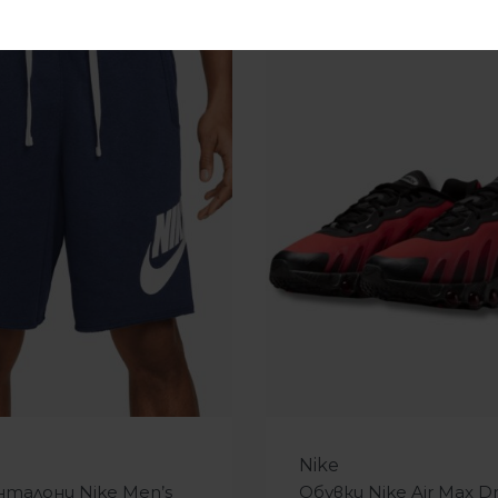
-31%
Nike
нталони Nike Men’s
Обувки Nike Air Max D