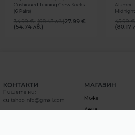
Cushioned Training Crew Socks
Alumni F
(6 Pairs)
Midnigh
34.99
€
(
68.43
лв.
)
27.99
€
45.99
€
(54.74 лв.)
(80.17 
КОНТАКТИ
МАГАЗИН
Пишете ни
:
Мъже
cultshop.info@gmail.com
Деца
Позвънете на:
Намалени
0893000097