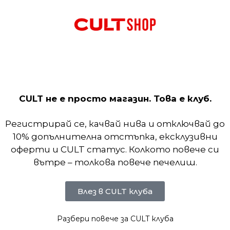
Beige
път Nike Tech Woven ви предлага свобода на дви
CULT не е просто магазин. Това е клуб.
рсонализирано прилягане в подгъва и качулката.
Регистрирай се, качвай нива и отключвай до
10% допълнителна отстъпка, ексклузивни
оферти и CULT статус. Колкото повече си
вътре – толкова повече печелиш.
Влез в CULT клуба
Разбери повече за CULT клуба