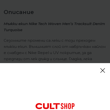
Описание
Мъжки екип Nike Tech Woven Men’s Tracksuit Denim
Turquoise
Сезонните промени са леки с тoзи преходен
мъжки екип. Външният слой от набръчкан найлон
е снабден с Nike Repel и UV покритие, за да
предпази от лек дъжд и слънце. Гладка, лека
тафта очертава външният вид, осигурявайки
лесното му поставяне и сваляне. Този продукт
осигурява UVA и UVB защита от слънцето само в
зоните, покрити от дрехата. За защита на
откритите зони се препоръчва използването на
качествен слънцезащитен крем. Страничните
джобове са с ципове за сигурно съхранение.
Големи карго джобове на гърдите и бедрата се