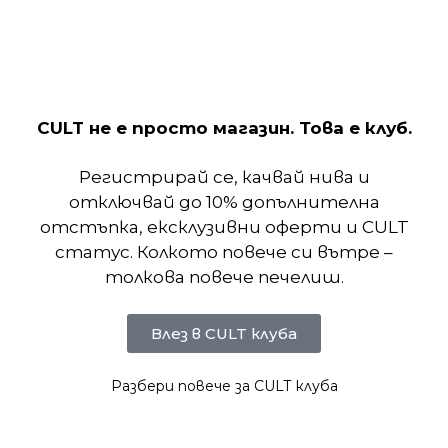
затварят с лента и катарама. Ципът по цялата
дължина улеснява промяната на външния вид и
кройката. Подвързването на подгъва,
маншетите и стойката на яката осигурява
удобно прилягане и минимален профил.
CULT не е просто магазин. Това е клуб.
Регистрирай се, качвай нива и
Отзиви (0)
отключвай до 10% допълнителна
отстъпка, ексклузивни оферти и CULT
Подобни продукти
статус. Колкото повече си вътре –
толкова повече печелиш.
Влез в CULT клуба
Разбери повече за CULT клуба