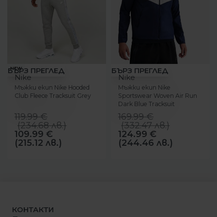
-8%
-26%
NEW
БЪРЗ ПРЕГЛЕД
БЪРЗ ПРЕГЛЕД
Nike
Nike
Мъжки екип Nike Hooded
Мъжки екип Nike
Club Fleece Тracksuit Grey
Sportswear Woven Air Run
Dark Blue Tracksuit
119.99
€
169.99
€
(
234.68
лв.
)
(
332.47
лв.
)
109.99
€
124.99
€
(215.12 лв.)
(244.46 лв.)
КОНТАКТИ