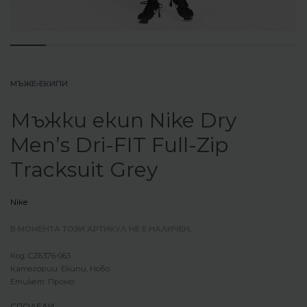
МЪЖЕ
›
ЕКИПИ
Мъжки екип Nike Dry
Men’s Dri-FIT Full-Zip
Tracksuit Grey
Nike
В МОМЕНТА ТОЗИ АРТИКУЛ НЕ Е НАЛИЧЕН.
CZ6376-063
Категории:
Екипи
,
Ново
Етикет:
Промо
СПОДЕЛИ