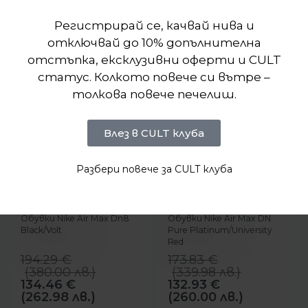
Регистрирай се, качвай нива и
отключвай до 10% допълнителна
отстъпка, ексклузивни оферти и CULT
статус. Колкото повече си вътре –
толкова повече печелиш.
Влез в CULT клуба
Разбери повече за CULT клуба
-31%
-24%
БЪРЗ ПРЕГЛЕД
БЪРЗ ПРЕГЛЕД
Nike
Nike
Обувки Nike Air Max Dn8
Обувки Nike Air Max DN
Black/Volt
Pure Platinum/University
Red
194.29
€
173.83
€
(
380.00
лв.
)
(
339.98
лв.
)
134.46
€
132.93
€
(262.98 лв.)
(260.00 лв.)