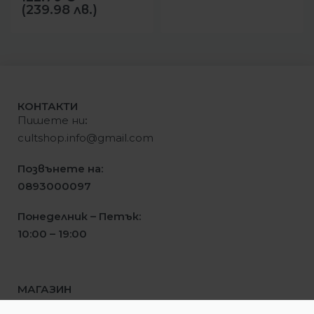
(239.98 лв.)
КОНТАКТИ
Пишете ни
:
cultshop.info@gmail.com
Позвънете на:
0893000097
Понеделник – Петък:
10:00 – 19:00
МАГАЗИН