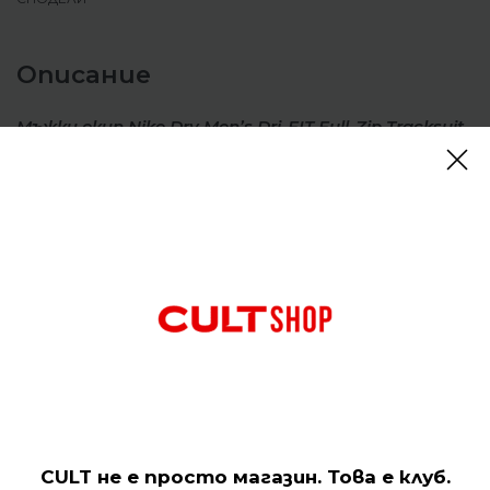
Описание
Мъжки екип Nike Dry Men’s Dri-FIT Full-Zip Tracksuit
Grey
Екипът Nike Dri-FIT разполага с мека поларена
материя с технология против изпотяване, за да
ви държи сухо по време на загряване и охлажда
между сериите. Този дизайн е направен от смес
от органични и рециклирани влакна.
Отзиви (0)
Подобни продукти
CULT не е просто магазин. Това е клуб.