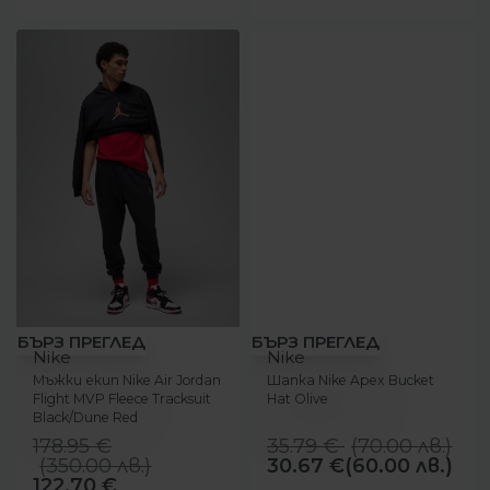
-31%
-14%
БЪРЗ ПРЕГЛЕД
БЪРЗ ПРЕГЛЕД
Nike
Nike
Мъжки екип Nike Air Jordan
Шапка Nike Apex Bucket
Flight MVP Fleece Tracksuit
Hat Olive
Black/Dune Red
178.95
€
35.79
€
(
70.00
лв.
)
(
350.00
лв.
)
30.67
€
(60.00 лв.)
122.70
€