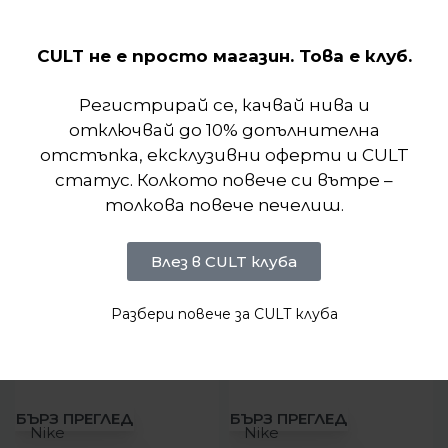
Отзиви (0)
CULT не е просто магазин. Това е клуб.
Подобни продукти
Регистрирай се, качвай нива и
отключвай до 10% допълнителна
отстъпка, ексклузивни оферти и CULT
статус. Колкото повече си вътре –
толкова повече печелиш.
Влез в CULT клуба
Разбери повече за CULT клуба
-37%
-27%
БЪРЗ ПРЕГЛЕД
БЪРЗ ПРЕГЛЕД
Nike
Nike