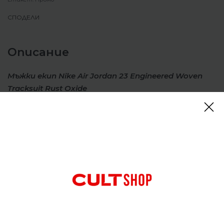
СПОДЕЛИ
Описание
Мъжки екип Nike Air Jordan 23 Engineered Woven
Tracksuit Rust Oxide
Бъдете готови за сезона с този лек екип.
Утилитарен и създаден за ежедневно носене,
този екип е подходящ за всичко. Изработен от
лек тъкан материал, има регулируеми маншети и
еластичен колан, за да ви позволи да пасне точно.
Плетената лента на коленете е фино намигване
към диамантените къси панталони на Джордан,
запазвайки външния ви вид на марката, но никога
прекомерно.