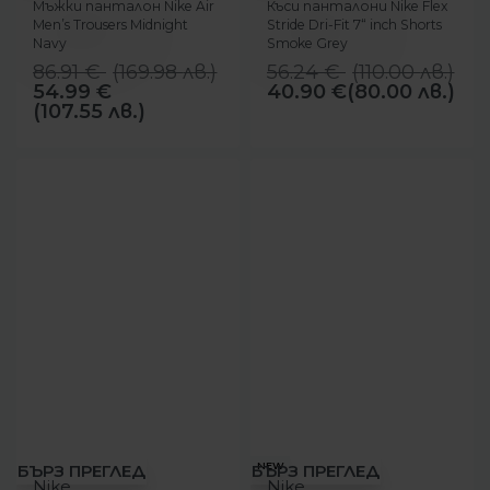
Мъжки панталон Nike Air
Къси панталони Nike Flex
Men’s Trousers Midnight
Stride Dri-Fit 7“ inch Shorts
Navy
Smoke Grey
86.91
€
(
169.98
лв.
)
56.24
€
(
110.00
лв.
)
54.99
€
40.90
€
(80.00 лв.)
(107.55 лв.)
-11%
-12%
NEW
БЪРЗ ПРЕГЛЕД
БЪРЗ ПРЕГЛЕД
Nike
Nike