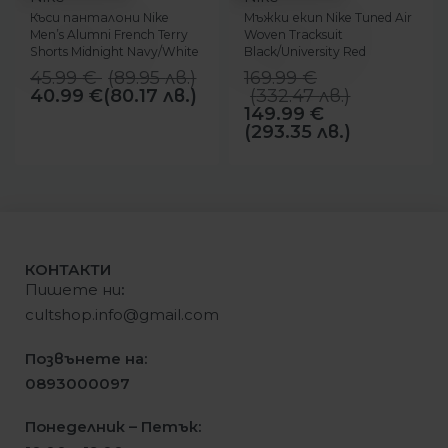
Къси панталони Nike
Мъжки екип Nike Tuned Air
Men’s Alumni French Terry
Woven Tracksuit
Shorts Midnight Navy/White
Black/University Red
45.99
€
(
89.95
лв.
)
169.99
€
40.99
€
(80.17 лв.)
(
332.47
лв.
)
149.99
€
(293.35 лв.)
КОНТАКТИ
Пишете ни
:
cultshop.info@gmail.com
Позвънете на:
0893000097
Понеделник – Петък: