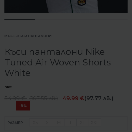
МЪЖЕ
›
КЪСИ ПАНТАЛОНИ
Къси панталони Nike
Tuned Air Woven Shorts
White
Nike
54.99
€
(
107.55
лв.
)
49.99
€
(97.77 лв.)
-9%
XS
S
M
L
XL
XXL
РАЗМЕР