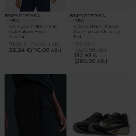
-21%
-24%
БЪРЗ ПРЕГЛЕД
БЪРЗ ПРЕГЛЕД
Nike
Nike
Суитшърт Nike Air Max
Обувки Nike Air Max DN
Club Pullover Hoodie
Pure Platinum/University
Obsidian
Red
71.58
€
(
140.00
лв.
)
173.83
€
56.24
€
(110.00 лв.)
(
339.98
лв.
)
132.93
€
(260.00 лв.)