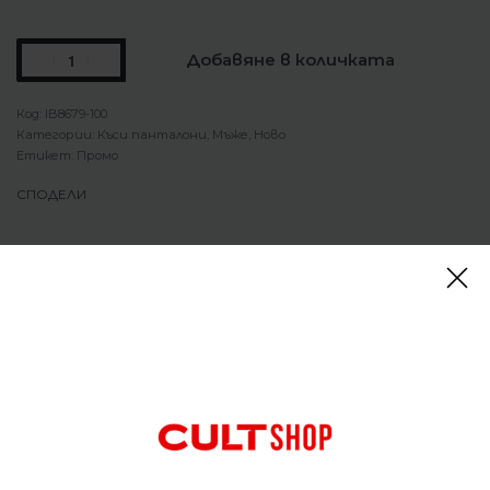
Добавяне в количката
IB8679-100
Категории:
Къси панталони
,
Мъже
,
Ново
Етикет:
Промо
СПОДЕЛИ
Описание
Къси панталони Nike Tuned Air Woven Shorts White
Проектирани да стигнат над коленете, тези
шорти са изработени от леки, дишащи
материали, които ви помагат да се чувствате
хладни.