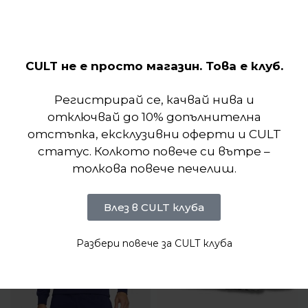
CULT не е просто магазин. Това е клуб.
Отзиви (0)
Регистрирай се, качвай нива и
отключвай до 10% допълнителна
Подобни продукти
отстъпка, ексклузивни оферти и CULT
статус. Колкото повече си вътре –
толкова повече печелиш.
Влез в CULT клуба
Разбери повече за CULT клуба