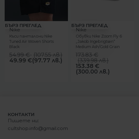
-9%
-12%
БЪРЗ ПРЕГЛЕД
БЪРЗ ПРЕГЛЕД
Nike
Nike
Къси панталони Nike
Обувки Nike Zoom Fly 6
Tuned Air Woven Shorts
„Jakob Ingebrigtsen“
Black
Medium Ash/Gold Grain
54.99
€
(
107.55
лв.
)
173.83
€
49.99
€
(97.77 лв.)
(
339.98
лв.
)
153.38
€
(300.00 лв.)
КОНТАКТИ
Пишете ни
:
cultshop.info@gmail.com