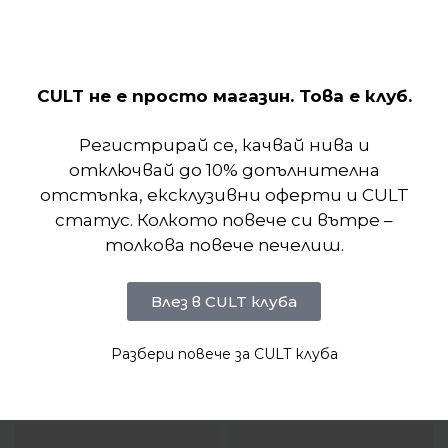
CULT не е просто магазин. Това е клуб.
Отзиви (0)
Регистрирай се, качвай нива и
отключвай до 10% допълнителна
отстъпка, ексклузивни оферти и CULT
статус. Колкото повече си вътре –
толкова повече печелиш.
Влез в CULT клуба
Разбери повече за CULT клуба