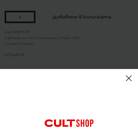
Добавяне в количката
IB8679-011
Категории:
Къси панталони
,
Мъже
,
Ново
Етикет:
Промо
СПОДЕЛИ
Описание
Къси панталони Nike Tuned Air Woven Shorts Black
Проектирани да стигнат над коленете, тези
шорти са изработени от леки, дишащи
материали, които ви помагат да се чувствате
хладни.