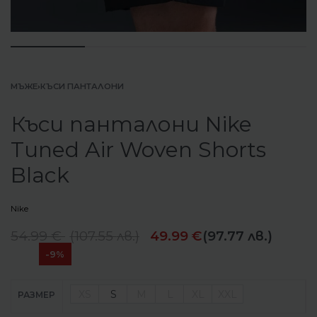
МЪЖЕ
›
КЪСИ ПАНТАЛОНИ
Къси панталони Nike
Tuned Air Woven Shorts
Black
Nike
54.99
€
(
107.55
лв.
)
49.99
€
(97.77 лв.)
-9%
XS
S
M
L
XL
XXL
РАЗМЕР