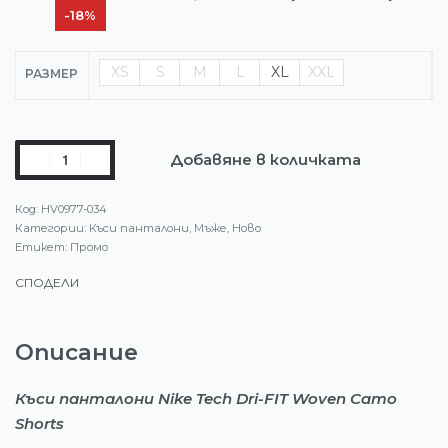
-18%
XS
S
M
L
XL
XXL
РАЗМЕР
Добавяне в количката
HV0977-034
Категории:
Къси панталони
,
Мъже
,
Ново
Етикет:
Промо
СПОДЕЛИ
Описание
Къси панталони Nike Tech Dri-FIT Woven Camo
Shorts