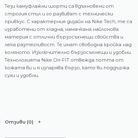
Тези камуфлажни шорти са вдъхновени от
строгия стил и го развиват с технически
привкус. С характерния дизайн на Nike Tech, те са
изработени от хладна, намачкана найлонова
материя с отлични бързосъхнещи свойства и
лека разтегливост. Те имат свободна кройка над
коляното. Изключително бързосъхнещи и удобни.
Технологията Nike Dri-FIT отвежда потта от
кожата ви и я изпарява бързо, като ви поддържа
сухи и удобни.
Отзиви (0)