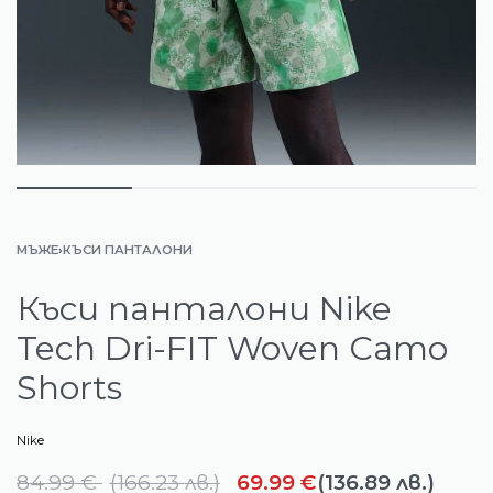
МЪЖЕ
›
КЪСИ ПАНТАЛОНИ
Къси панталони Nike
Tech Dri-FIT Woven Camo
Shorts
Nike
84.99
€
(
166.23
лв.
)
69.99
€
(136.89 лв.)