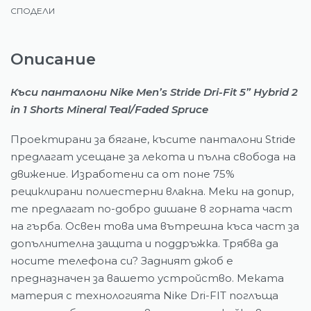
СПОДЕЛИ
Описание
Къси панталони Nike Men’s Stride Dri-Fit 5” Hybrid 2
in 1 Shorts Mineral Teal/Faded Spruce
Проектирани за бягане, късите панталони Stride
предлагат усещане за лекота и пълна свобода на
движение. Изработени са от поне 75%
рециклирани полиестерни влакна. Меки на допир,
те предлагат по-добро дишане в горната част
на гърба. Освен това има вътрешна къса част за
допълнителна защита и поддръжка. Трябва да
носите телефона си? Задният джоб е
предназначен за вашето устройство. Меката
материя с технологията Nike Dri-FIT поглъща