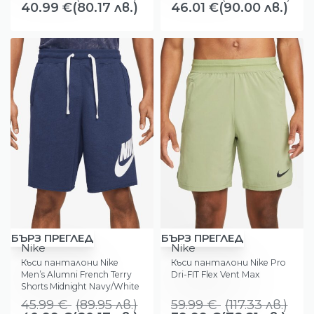
Shorts Black
40.99
€
(80.17 лв.)
46.01
€
(90.00 лв.)
-11%
-33%
БЪРЗ ПРЕГЛЕД
БЪРЗ ПРЕГЛЕД
Nike
Nike
Къси панталони Nike
Къси панталони Nike Pro
Men’s Alumni French Terry
Dri-FIT Flex Vent Max
Shorts Midnight Navy/White
45.99
€
(
89.95
лв.
)
59.99
€
(
117.33
лв.
)