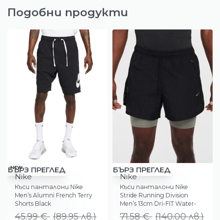
Подобни продукти
-11%
-36%
NEW
БЪРЗ ПРЕГЛЕД
БЪРЗ ПРЕГЛЕД
Nike
Nike
Къси панталони Nike
Къси панталони Nike
Men’s Alumni French Terry
Stride Running Division
Shorts Black
Men’s 13cm Dri-FIT Water-
Repellent 2-in-1 Running
45.99
€
(
89.95
лв.
)
71.58
€
(
140.00
лв.
)