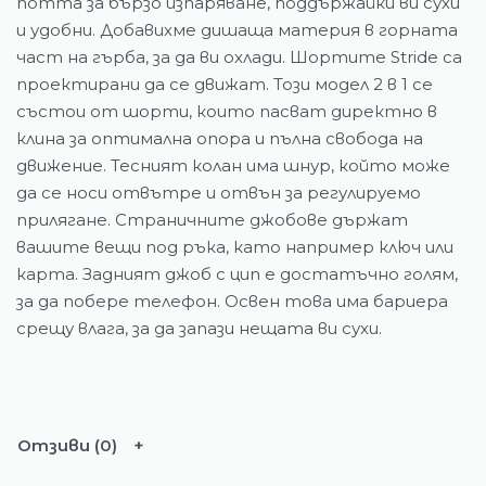
потта за бързо изпаряване, поддържайки ви сухи
и удобни. Добавихме дишаща материя в горната
част на гърба, за да ви охлади. Шортите Stride са
проектирани да се движат. Този модел 2 в 1 се
състои от шорти, които пасват директно в
клина за оптимална опора и пълна свобода на
движение. Тесният колан има шнур, който може
да се носи отвътре и отвън за регулируемо
прилягане. Страничните джобове държат
вашите вещи под ръка, като например ключ или
карта. Задният джоб с цип е достатъчно голям,
за да побере телефон. Освен това има бариера
срещу влага, за да запази нещата ви сухи.
Отзиви (0)