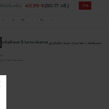
89.95
лв.
)
40.99
€
(80.17 лв.)
-11%
XS
S
M
L
XL
XXL
Добавяне в количката
Добави към списък с любими
64
ъси панталони
Instagram