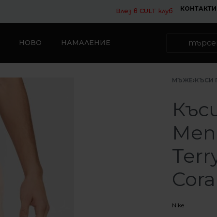
КОНТАКТИ
Влез в CULT клуб
НОВО
НАМАЛЕНИЕ
МЪЖЕ
›
КЪСИ 
Къс
Men’
Terr
Cora
Nike