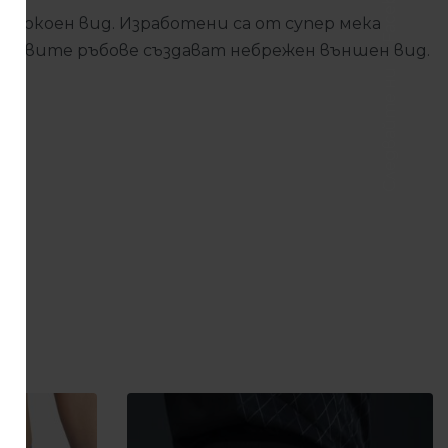
Facebook
а спокоен вид. Изработени са от супер мека
Суровите ръбове създават небрежен външен вид.
Следвайте ни