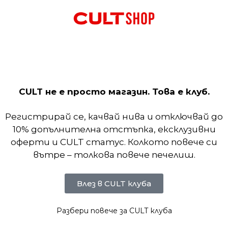
 необработени ръбове около джобовете и подгъва з
т. Френската хавлиена материя е лека и удобна. 
т.
CULT не е просто магазин. Това е клуб.
Регистрирай се, качвай нива и отключвай до
10% допълнителна отстъпка, ексклузивни
оферти и CULT статус. Колкото повече си
вътре – толкова повече печелиш.
Влез в CULT клуба
Разбери повече за CULT клуба