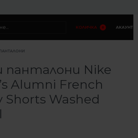
КОЛИЧКА
АКАУНТ
0
ПАНТАЛОНИ
и панталони Nike
s Alumni French
y Shorts Washed
l