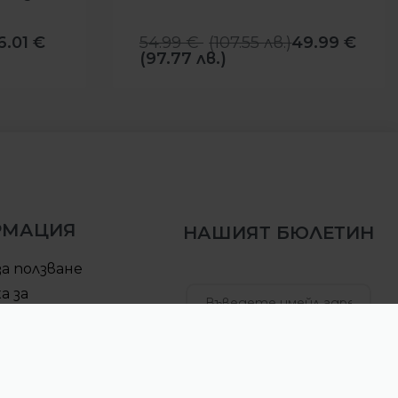
6.01
€
54.99
€
(
107.55
лв.
)
49.99
€
(97.77 лв.)
РМАЦИЯ
НАШИЯТ БЮЛЕТИН
за ползване
а за
елност
за доставка
АБОНИРАЙ СЕ
ра за връщане
б