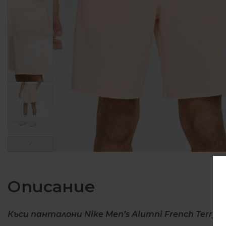
Описание
Къси панталони Nike Men’s Alumni French Terry S