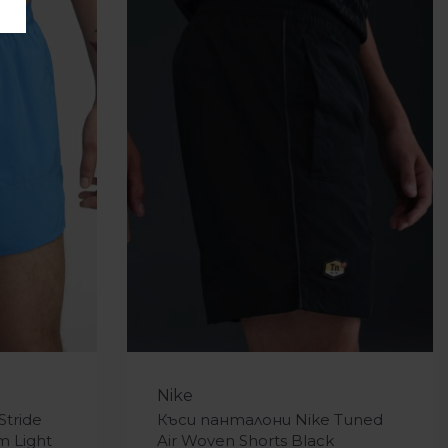
-9%
Nike
tride
Къси панталони Nike Tuned
m Light
Air Woven Shorts Black