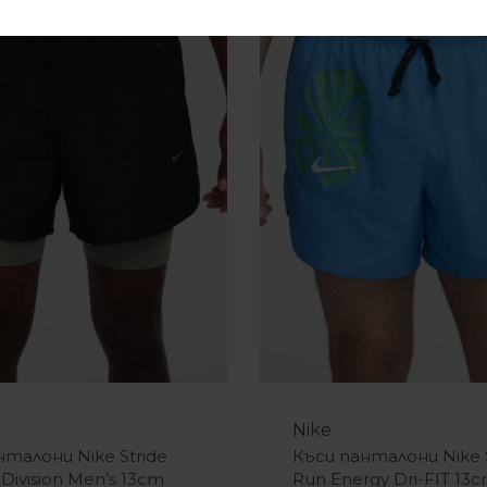
-25%
Nike
нталони Nike Stride
Къси панталони Nike S
Division Men’s 13cm
Run Energy Dri-FIT 13c