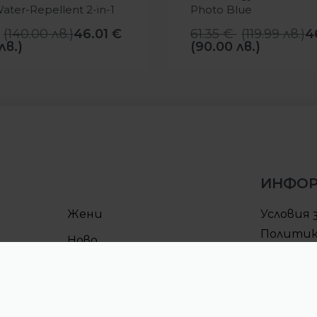
Water-Repellent 2-in-1
Photo Blue
Shorts Black
(
140.00
лв.
)
46.01
€
61.35
€
(
119.99
лв.
)
4
лв.)
(90.00 лв.)
ИНФО
Жени
Условия 
Политик
Ново
поверит
Условия 
Процеду
CULT клу