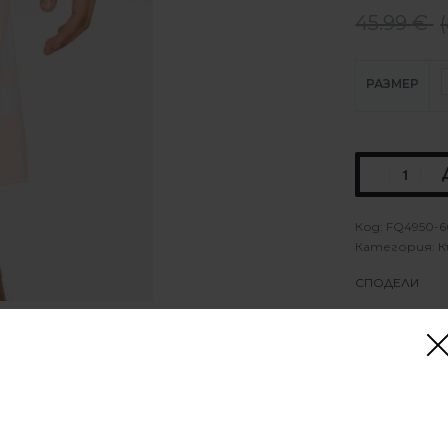
45.99
€
(
РАЗМЕР
FQ4950-6
Категория:
К
СПОДЕЛИ
horts Washed Coral