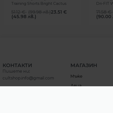
Training Shorts Bright Cactus
Dri-FIT 
Running 
51.12
€
(
99.98
лв.
)
23.51
€
71.58
€
(45.98 лв.)
(90.00 
КОНТАКТИ
МАГАЗИН
Пишете ни
:
Мъже
cultshop.info@gmail.com
Деца
Позвънете на:
Намалени
0893000097
Понеделник – Петък: