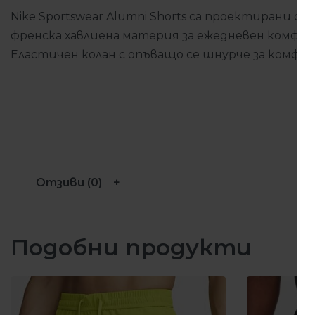
Nike Sportswear Alumni Shorts са проектирани с
френска хавлиена материя за ежедневен комфор
Еластичен колан с опъващо се шнурче за комфор
Отзиви (0)
Подобни продукти