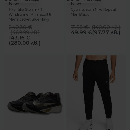
Nike
Nike
Яке Nike Storm-FIT
Суитшърт Nike Repeat
Windrunner PrimaLoft®
Men Black
Men’s Jacket Blue Navy
240.30
€
71.58
€
(
140.00
лв.
)
(
469.99
лв.
)
49.99
€
(97.77 лв.)
143.16
€
(280.00 лв.)