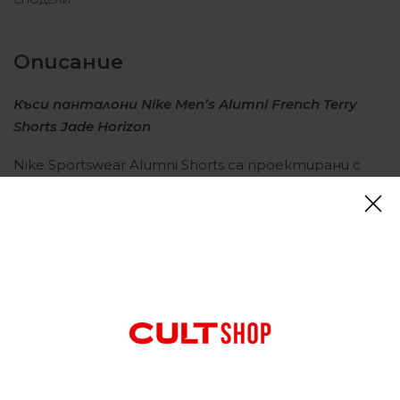
Описание
Къси панталони Nike Men’s Alumni French Terry
Shorts Jade Horizon
Nike Sportswear Alumni Shorts са проектирани с
необработени ръбове около джобовете и
подгъва за свободен вид. Изработени са от супер
мека френска хавлиена материя за ежедневен
комфорт. Френската хавлиена материя е лека и
удобна. Суровите ръбове създават небрежен
външен вид. Еластичен колан с опъващо се
шнурче за комфорт.