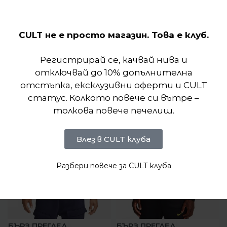
Отзиви (0)
CULT не е просто магазин. Това е клуб.
Регистрирай се, качвай нива и
Подобни продукти
отключвай до 10% допълнителна
отстъпка, ексклузивни оферти и CULT
статус. Колкото повече си вътре –
толкова повече печелиш.
Влез в CULT клуба
Разбери повече за CULT клуба
-40%
-30%
БЪРЗ ПРЕГЛЕД
БЪРЗ ПРЕГЛЕД