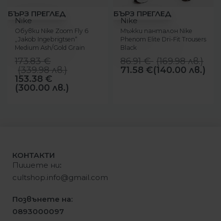
-12%
-18%
БЪРЗ ПРЕГЛЕД
БЪРЗ ПРЕГЛЕД
Nike
Nike
Обувки Nike Zoom Fly 6
Мъжки панталон Nike
„Jakob Ingebrigtsen“
Phenom Elite Dri-Fit Trousers
Medium Ash/Gold Grain
Black
173.83
€
86.91
€
(
169.98
лв.
)
(
339.98
лв.
)
71.58
€
(140.00 лв.)
153.38
€
(300.00 лв.)
КОНТАКТИ
Пишете ни
:
cultshop.info@gmail.com
Позвънете на:
0893000097