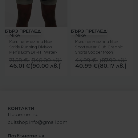
-36%
-9%
БЪРЗ ПРЕГЛЕД
БЪРЗ ПРЕГЛЕД
Nike
Nike
Къси панталони Nike
Къси панталони Nike
Stride Running Division
Sportswear Club Graphic
Men’s 13cm Dri-FIT Water-
Shorts Copper Moon
Repellent 2-in-1 Running
71.58
€
(
140.00
лв.
)
44.99
€
(
87.99
лв.
)
Shorts Black
46.01
€
(90.00 лв.)
40.99
€
(80.17 лв.)
КОНТАКТИ
Пишете ни
:
cultshop.info@gmail.com
Позвънете на: