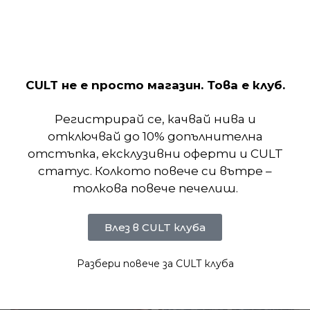
сухи и удобни.
CULT не е просто магазин. Това е клуб.
Отзиви (0)
Регистрирай се, качвай нива и
отключвай до 10% допълнителна
отстъпка, ексклузивни оферти и CULT
Подобни продукти
статус. Колкото повече си вътре –
толкова повече печелиш.
Влез в CULT клуба
Разбери повече за CULT клуба