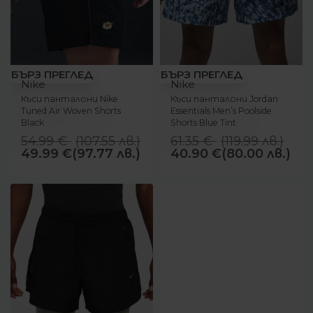
-9%
-33%
БЪРЗ ПРЕГЛЕД
БЪРЗ ПРЕГЛЕД
Nike
Nike
Къси панталони Nike
Къси панталони Jordan
Tuned Air Woven Shorts
Essentials Men’s Poolside
Black
Shorts Blue Tint
54.99
€
(
107.55
лв.
)
61.35
€
(
119.99
лв.
)
49.99
€
(97.77 лв.)
40.90
€
(80.00 лв.)