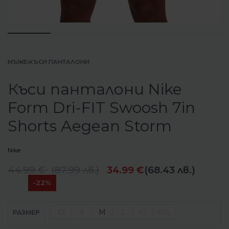
МЪЖЕ
›
КЪСИ ПАНТАЛОНИ
Къси панталони Nike
Form Dri-FIT Swoosh 7in
Shorts Aegean Storm
Nike
44.99
€
(
87.99
лв.
)
34.99
€
(68.43 лв.)
-22%
XS
S
M
L
XL
XXL
РАЗМЕР