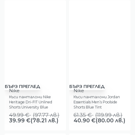
-20%
-33%
БЪРЗ ПРЕГЛЕД
БЪРЗ ПРЕГЛЕД
Nike
Nike
Къси панталони Nike
Къси панталони Jordan
Heritage Dri-FIT Unlined
Essentials Men’s Poolside
Shorts University Blue
Shorts Blue Tint
49.99
€
(
97.77
лв.
)
61.35
€
(
119.99
лв.
)
39.99
€
(78.21 лв.)
40.90
€
(80.00 лв.)