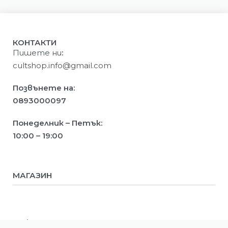
КОНТАКТИ
Пишете ни
:
cultshop.info@gmail.com
Позвънете на:
0893000097
Понеделник – Петък:
10:00 – 19:00
МАГАЗИН
Мъже
Жени
Деца
ИНФОРМАЦИЯ
Ново