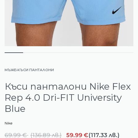
МЪЖЕ
›
КЪСИ ПАНТАЛОНИ
Къси панталони Nike Flex
Rep 4.0 Dri-FIT University
Blue
Nike
69.99
€
(
136.89
лв.
)
59.99
€
(117.33 лв.)