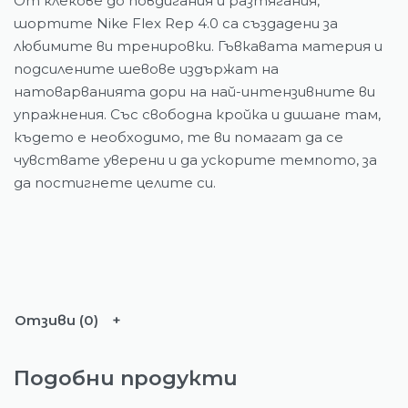
От клекове до повдигания и разтягания,
шортите Nike Flex Rep 4.0 са създадени за
любимите ви тренировки. Гъвкавата материя и
подсилените шевове издържат на
натоварванията дори на най-интензивните ви
упражнения. Със свободна кройка и дишане там,
където е необходимо, те ви помагат да се
чувствате уверени и да ускорите темпото, за
да постигнете целите си.
Отзиви (0)
Подобни продукти