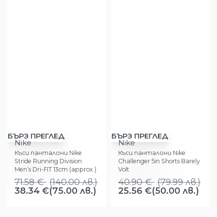
-46%
-38%
БЪРЗ ПРЕГЛЕД
БЪРЗ ПРЕГЛЕД
Nike
Nike
Къси панталони Nike
Къси панталони Nike
Stride Running Division
Challenger 5in Shorts Barely
Men’s Dri-FIT 13cm (approx.)
Volt
Brief-lined Running Shorts
71.58
€
(
140.00
лв.
)
40.90
€
(
79.99
лв.
)
Bright Mandarin
38.34
€
(75.00 лв.)
25.56
€
(50.00 лв.)