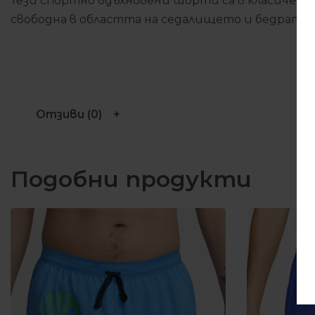
Тези спортно вдъхновени шорти са в класически
свободна в областта на седалището и бедрата.
Отзиви (0)
Подобни продукти