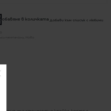
Добавяне в количката
Добави към списък с любими
10
ъси панталони
,
Ново
Instagram
Facebook