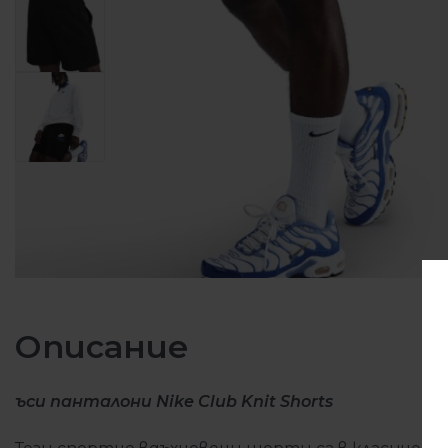
Описание
ъси панталони Nike Club Knit Shorts