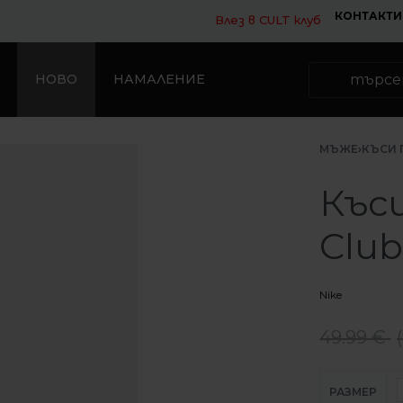
КОНТАКТИ
Влез в CULT клуб
НОВО
НАМАЛЕНИЕ
МЪЖЕ
›
КЪСИ 
Къс
Club
Nike
49.99
€
(
РАЗМЕР