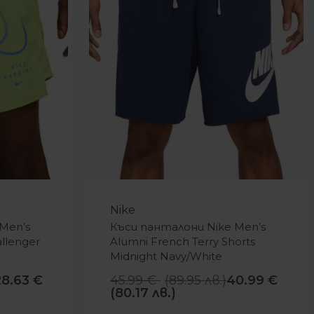
-11%
Nike
Men’s
Къси панталони Nike Men’s
allenger
Alumni French Terry Shorts
Midnight Navy/White
28.63
€
45.99
€
(
89.95
лв.
)
40.99
€
(80.17 лв.)