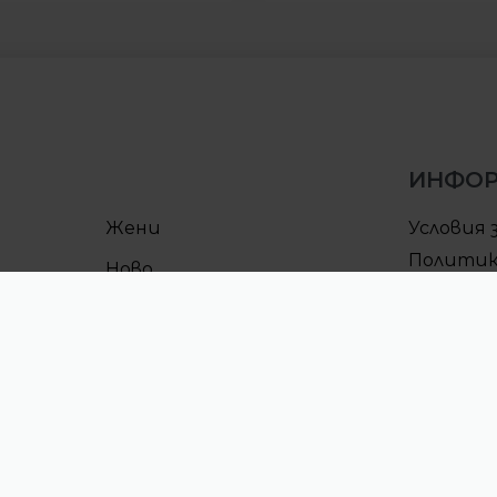
ИНФО
Жени
Условия 
Политик
Ново
поверит
Условия 
Процеду
CULT клу