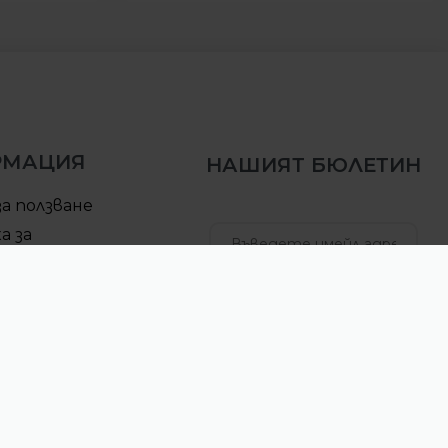
РМАЦИЯ
НАШИЯТ БЮЛЕТИН
за ползване
а за
елност
за доставка
АБОНИРАЙ СЕ
ра за връщане
б