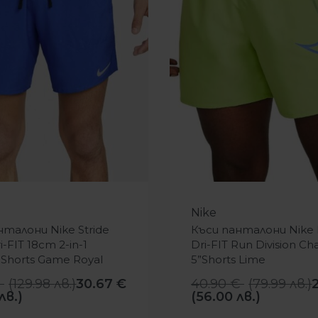
-30%
Nike
нталони Nike Stride
Къси панталони Nike 
i-FIT 18cm 2-in-1
Dri-FIT Run Division Ch
 Shorts Game Royal
5”Shorts Lime
€
(
129.98
лв.
)
30.67
€
40.90
€
(
79.99
лв.
)
лв.)
(56.00 лв.)