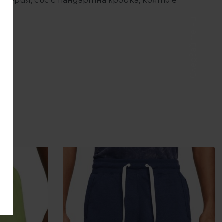
атерия, със стандартна кройка, която е
Следвайте ни