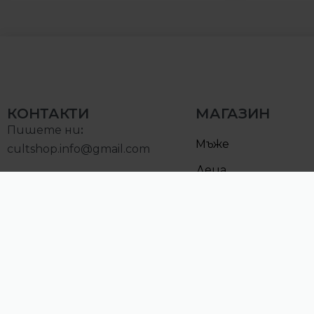
КОНТАКТИ
МАГАЗИН
Пишете ни
:
Мъже
cultshop.info@gmail.com
Деца
Позвънете на:
Намалени
0893000097
Понеделник – Петък:
10:00 – 19:00