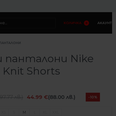
КОЛИЧКА
АКАУНТ
0
ПАНТАЛОНИ
и панталони Nike
 Knit Shorts
97.77
лв.
)
44.99
€
(88.00 лв.)
-10%
XS
S
M
L
XL
XXL