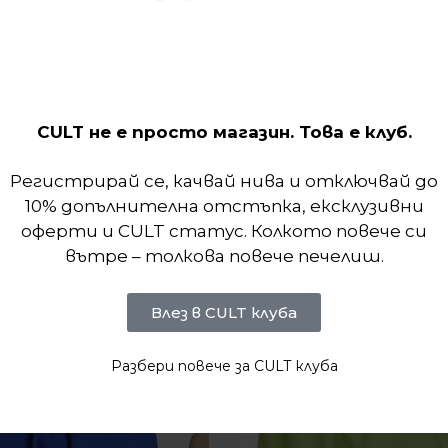
 стил. Изработени са от мека плетена памучна м
CULT не е просто магазин. Това е клуб.
Регистрирай се, качвай нива и отключвай до
10% допълнителна отстъпка, ексклузивни
оферти и CULT статус. Колкото повече си
вътре – толкова повече печелиш.
Влез в CULT клуба
Разбери повече за CULT клуба