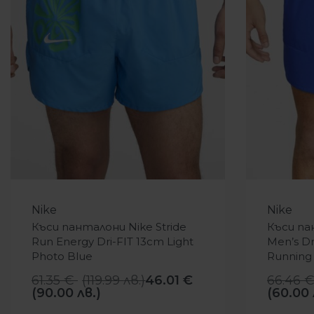
-25%
-54%
Nike
Nike
Къси панталони Nike Stride
Къси па
Run Energy Dri-FIT 13cm Light
Men’s Dr
Photo Blue
Running
61.35
€
(
119.99
лв.
)
46.01
€
66.46
(90.00 лв.)
(60.00 