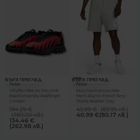
-31%
-11%
NEW
БЪРЗ ПРЕГЛЕД
БЪРЗ ПРЕГЛЕД
Nike
Nike
Обувки Nike Air Max Dn8
Къси панталони Nike
Black/University Red/Bright
Men’s Alumni French Terry
Crimson
Shorts Heather Grey
194.29
€
45.99
€
(
89.95
лв.
)
(
380.00
лв.
)
40.99
€
(80.17 лв.)
134.46
€
(262.98 лв.)