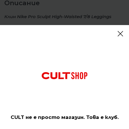
Описание
Клин Nike Pro Sculpt High-Waisted 7/8 Leggings
Напънете се по-силно в тези клинове Nike Pro
Sculpt. По-дебели и по-еластични от класическия
материал Nike Pro, средно тежката материя
осигурява усещане за гладкост. С изпъкнали
детайли и светлоотразителни графики, те ще
освежат визията ви за тренировка.
Отзиви (0)
Подобни продукти
CULT не е просто магазин. Това е клуб.