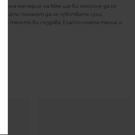
ична материя на Nike ще ви помогне да се
 като помагат да се чувствате сухи.
Следвайте ни
ято тялото ви създава.
Еластичната талия и