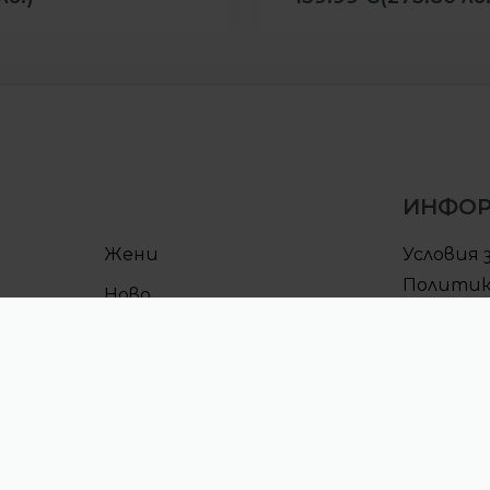
ИНФО
Жени
Условия 
Политик
Ново
поверит
Условия 
Процеду
CULT клу