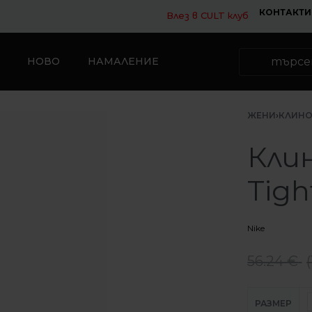
КОНТАКТИ
Влез в CULT клуб
НОВО
НАМАЛЕНИЕ
ЖЕНИ
›
КЛИНО
Клин
Tigh
Nike
56.24
€
(
РАЗМЕР