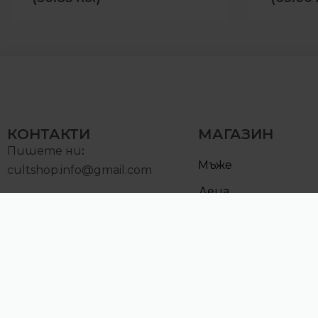
КОНТАКТИ
МАГАЗИН
Пишете ни
:
Мъже
cultshop.info@gmail.com
Деца
Позвънете на:
Намалени
0893000097
Понеделник – Петък:
10:00 – 19:00