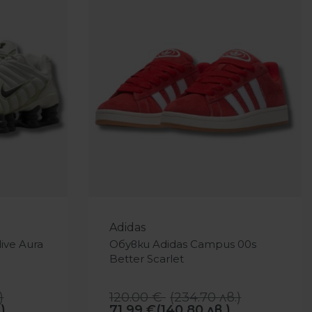
-40%
Adidas
ive Aura
Обувки Adidas Campus 00s
Better Scarlet
)
120.00
€
(
234.70
лв.
)
)
71.99
€
(140.80 лв.)