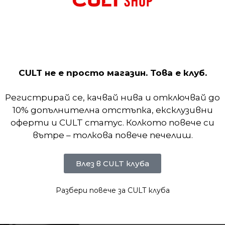
по време на всяка тренировка.
Издръжливата еласт
те си.
Мрежестите вложки подобряват дишането,
и ви позволява да се движите с гъвкавостта, ко
разсейване по време на тренировка.
CULT не е просто магазин. Това е клуб.
Регистрирай се, качвай нива и отключвай до
10% допълнителна отстъпка, ексклузивни
оферти и CULT статус. Колкото повече си
вътре – толкова повече печелиш.
Влез в CULT клуба
Разбери повече за CULT клуба