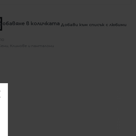
Добавяне в количката
Добави към списък с любими
10
ени
,
Клинове и панталони
Instagram
Facebook