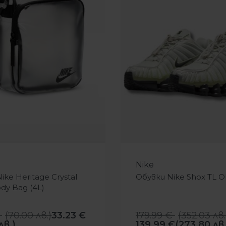
-22%
Nike
ke Heritage Crystal
Обувки Nike Shox TL Ol
dy Bag (4L)
(
70.00
лв.
)
33.23
€
179.99
€
(
352.03
лв.
лв.)
139.99
€
(273.80 лв.