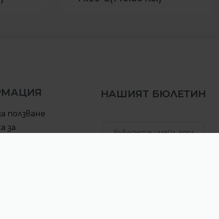
РМАЦИЯ
НАШИЯТ БЮЛЕТИН
за ползване
а за
елност
за доставка
АБОНИРАЙ СЕ
ра за връщане
б