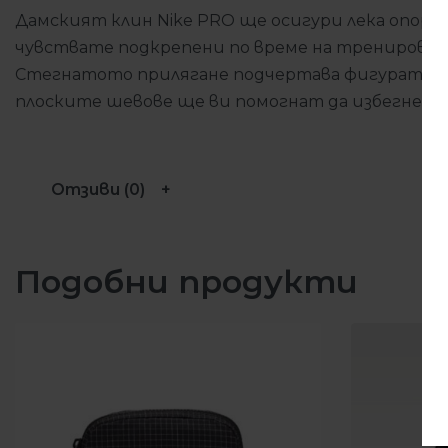
Дамският клин Nike PRO ще осигури лека опора 
чувствате подкрепени по време на тренировки
Стегнатото прилягане подчертава фигурата ви 
плоските шевове ще ви помогнат да избегнете 
Отзиви (0)
Подобни продукти