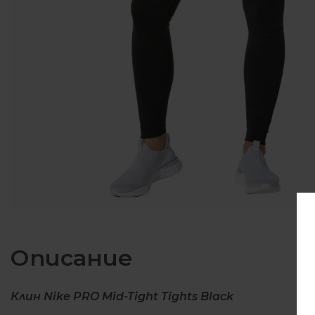
Описание
Клин Nike PRO Mid-Tight Tights Black