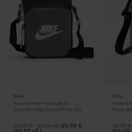
-16%
-7%
Nike
Nike
Чанта Nike Heritage 2.0
Чанта Ni
Shoulder Bag Black/White (3L)
Cross-Bo
30.99
€
(
60.61
лв.
)
25.99
€
35.79
€
(50.83 лв.)
(65.00 