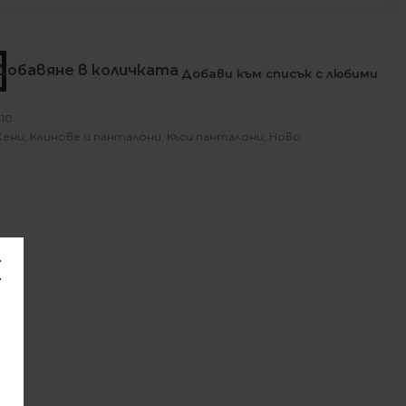
Добавяне в количката
Добави към списък с любими
10
ени
,
Клинове и панталони
,
Къси панталони
,
Ново
Instagram
Facebook