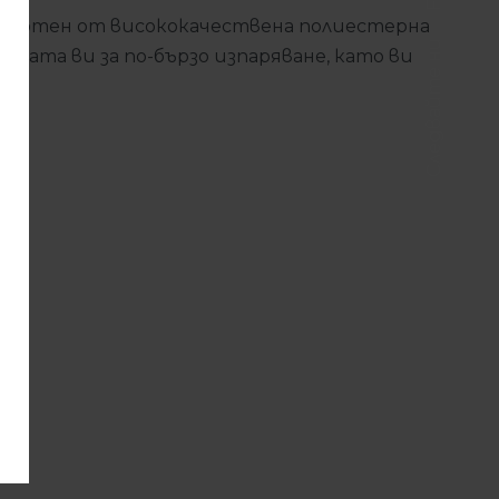
зработен от висококачествена полиестерна
Следвайте ни
ожата ви за по-бързо изпаряване, като ви