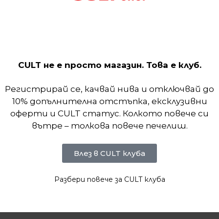
лек и комфортен модел от серията на Nike Pro. И
не. Технологията Nike Dri-FIT отвежда потта от к
но. Дължина над коляното.
CULT не е просто магазин. Това е клуб.
Регистрирай се, качвай нива и отключвай до
10% допълнителна отстъпка, ексклузивни
оферти и CULT статус. Колкото повече си
вътре – толкова повече печелиш.
Влез в CULT клуба
Разбери повече за CULT клуба