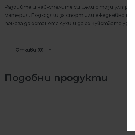
Разбийте и най-смелите си цели с този ултра 
материя. Подходящ за спорт или ежедневно носе
помага да останете сухи и да се чувствате удоб
Отзиви (0)
Подобни продукти