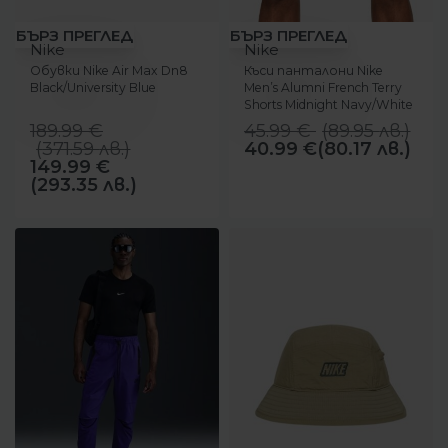
-21%
-11%
БЪРЗ ПРЕГЛЕД
БЪРЗ ПРЕГЛЕД
Nike
Nike
Обувки Nike Air Max Dn8
Къси панталони Nike
Black/University Blue
Men’s Alumni French Terry
Shorts Midnight Navy/White
189.99
€
45.99
€
(
89.95
лв.
)
(
371.59
лв.
)
40.99
€
(80.17 лв.)
149.99
€
(293.35 лв.)