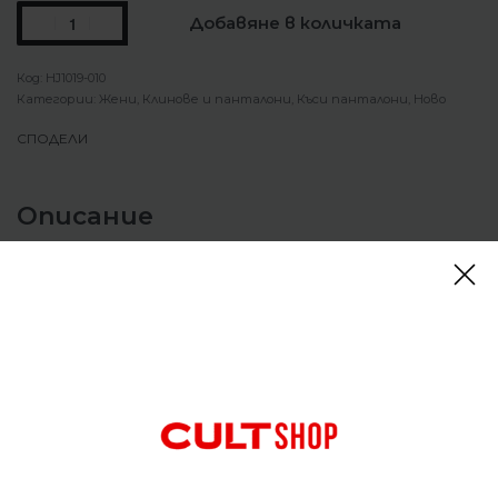
Добавяне в количката
HJ1019-010
Категории:
Жени
,
Клинове и панталони
,
Къси панталони
,
Ново
СПОДЕЛИ
Описание
Клин Nike Sportswear Classic Biker Shorts
За летен релакс или тренировки през седмицата
– дамският къс клин Essential 5Inch от Nike е
подходящ за всички ситуации. Имат крачоли с
дължина 5 инча и висока еластична талия за
идеално прилягане. Моделът е изработен от
мека материя, която е еластична и здрава,
технологията Dri-FIT, която отвежда потта, е