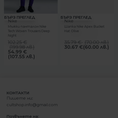
-46%
-14%
БЪРЗ ПРЕГЛЕД
БЪРЗ ПРЕГЛЕД
Nike
Nike
Мъжки панталон Nike
Шапка Nike Apex Bucket
Tech Woven Trousers Deep
Hat Olive
Night
102.25
€
35.79
€
(
70.00
лв.
)
(
199.98
лв.
)
30.67
€
(60.00 лв.)
54.99
€
(107.55 лв.)
КОНТАКТИ
Пишете ни
:
cultshop.info@gmail.com
Позвънете на: