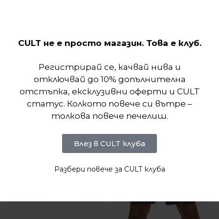
гаранция, че няма да се спарваш. Логото Swoosh
краси на лявото бедро.
CULT не е просто магазин. Това е клуб.
Отзиви (0)
Регистрирай се, качвай нива и
Подобни продукти
отключвай до 10% допълнителна
отстъпка, ексклузивни оферти и CULT
статус. Колкото повече си вътре –
толкова повече печелиш.
Влез в CULT клуба
Разбери повече за CULT клуба