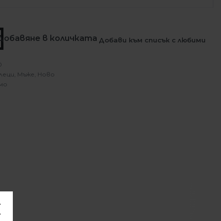
Добавяне в количката
Добави към списък с любими
0
леци
,
Мъже
,
Ново
мо
Instagram