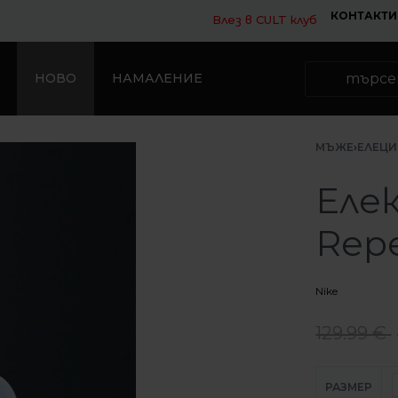
КОНТАКТИ
Влез в CULT клуб
НОВО
НАМАЛЕНИЕ
МЪЖЕ
›
ЕЛЕЦИ
Елек
Repe
Nike
129.99
€
РАЗМЕР