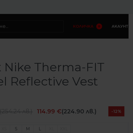
КОЛИЧКА
АКАУНТ
0
 Nike Therma-FIT
l Reflective Vest
(
254.24
лв.
)
114.99
€
(224.90 лв.)
-12%
XS
S
M
L
XL
XXL