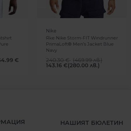
-40%
Nike
shirt
Яке Nike Storm-FIT Windrunner
Pure
PrimaLoft® Men’s Jacket Blue
Navy
54.99
€
240.30
€
(
469.99
лв.
)
143.16
€
(280.00 лв.)
РМАЦИЯ
НАШИЯТ БЮЛЕТИН