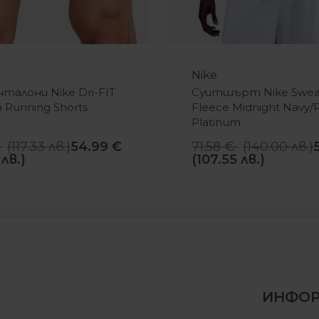
-23%
Nike
нталони Nike Dri-FIT
Суитшърт Nike Sweat
in Running Shorts
Fleece Midnight Navy/
Platinum
(
117.33
лв.
)
54.99
€
71.58
€
(
140.00
лв.
)
 лв.)
(107.55 лв.)
ИНФО