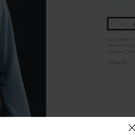
IM6581-01
Категории:
Е
Етикет:
Про
СПОДЕЛИ