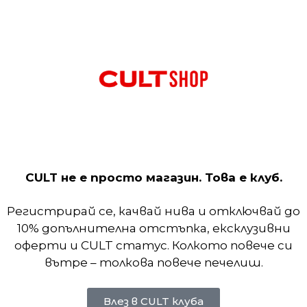
мбинира с водоотблъскваща материя, за да ви помо
т екипировката ви, а ъгловите шевове намигва
CULT не е просто магазин. Това е клуб.
га за управление на естествената топлина на тяло
те сухи и удобни във влажно време. Дишаща топ
Регистрирай се, качвай нива и отключвай до
ат дишане.
10% допълнителна отстъпка, ексклузивни
оферти и CULT статус. Колкото повече си
вътре – толкова повече печелиш.
Влез в CULT клуба