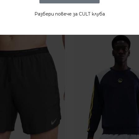
Разбери повече за CULT клуба