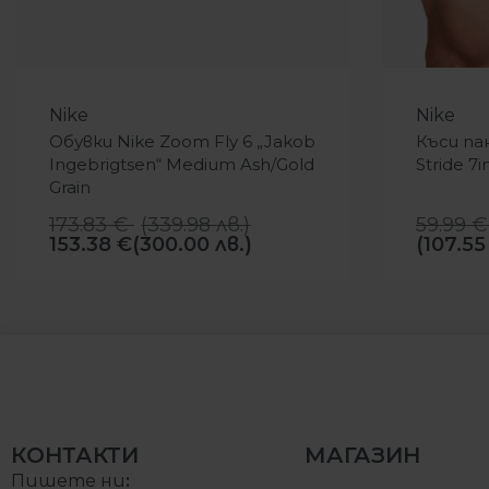
-12%
-17%
Nike
Nike
Обувки Nike Zoom Fly 6 „Jakob
Къси па
Ingebrigtsen“ Medium Ash/Gold
Stride 7
Grain
173.83
€
(
339.98
лв.
)
59.99
€
153.38
€
(300.00 лв.)
(107.55
КОНТАКТИ
МАГАЗИН
Пишете ни
: