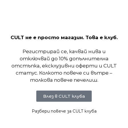
изработен от хладна и набръчкана найлонова
материя, която отвежда потта и е леко
еластична. Свободната кройка, мрежестата
подплата и регулируемата качулка с подплата се
съчетават, за да създадат гъвкав комфорт.
CULT не е просто магазин. Това е клуб.
Регистрирай се, качвай нива и
Отзиви (0)
отключвай до 10% допълнителна
отстъпка, ексклузивни оферти и CULT
Подобни продукти
статус. Колкото повече си вътре –
толкова повече печелиш.
Влез в CULT клуба
Разбери повече за CULT клуба