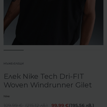
МЪЖЕ
›
ЕЛЕЦИ
Елек Nike Tech Dri-FIT
Woven Windrunner Gilet
Nike
109.99
€
(
215.12
лв.
)
99.99
€
(195.56 лв.)