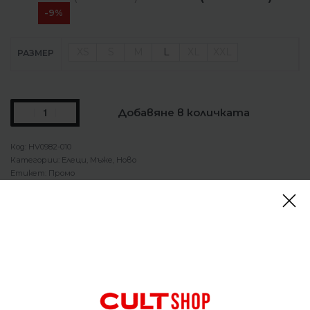
-9%
XS
S
M
L
XL
XXL
РАЗМЕР
Добавяне в количката
HV0982-010
Категории:
Елеци
,
Мъже
,
Ново
Етикет:
Промо
СПОДЕЛИ
Описание
Елек Nike Tech Dri-FIT Woven Windrunner Gilet
Този емблематичен елек Tech Windrunner е