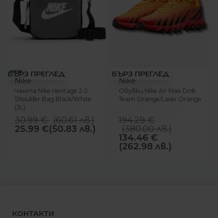
-16%
-31%
NEW
БЪРЗ ПРЕГЛЕД
БЪРЗ ПРЕГЛЕД
Nike
Nike
Чанта Nike Heritage 2.0
Обувки Nike Air Max Dn8
Shoulder Bag Black/White
Team Orange/Laser Orange
(3L)
30.99
€
(
60.61
лв.
)
194.29
€
25.99
€
(50.83 лв.)
(
380.00
лв.
)
134.46
€
(262.98 лв.)
КОНТАКТИ