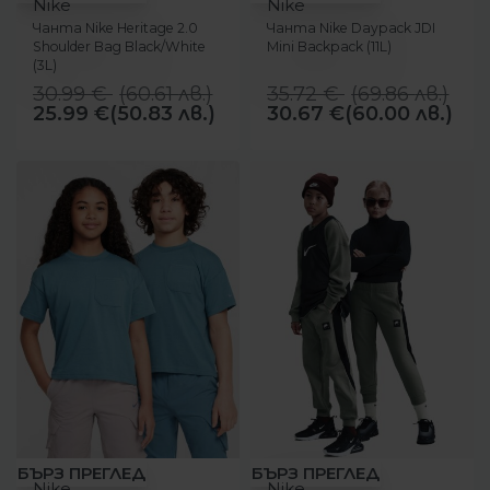
Nike
Nike
Чанта Nike Heritage 2.0
Чанта Nike Daypack JDI
Shoulder Bag Black/White
Mini Backpack (11L)
(3L)
30.99
€
(
60.61
лв.
)
35.72
€
(
69.86
лв.
)
25.99
€
(50.83 лв.)
30.67
€
(60.00 лв.)
-29%
-38%
БЪРЗ ПРЕГЛЕД
БЪРЗ ПРЕГЛЕД
Nike
Nike