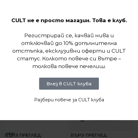
Отзиви (0)
CULT не е просто магазин. Това е клуб.
Подобни продукти
Регистрирай се, качвай нива и
отключвай до 10% допълнителна
отстъпка, ексклузивни оферти и CULT
статус. Колкото повече си вътре –
толкова повече печелиш.
Влез в CULT клуба
Разбери повече за CULT клуба
-16%
-14%
NEW
БЪРЗ ПРЕГЛЕД
БЪРЗ ПРЕГЛЕД