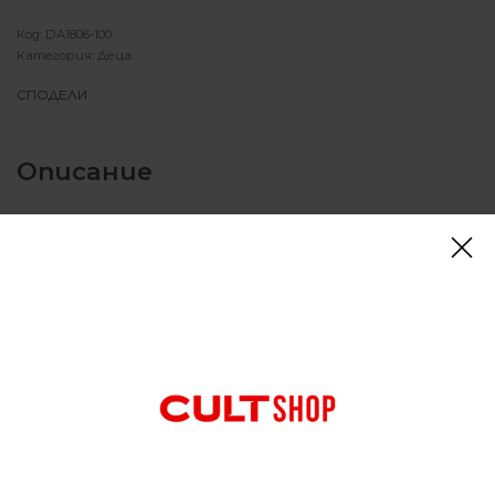
DA1806-100
Категория:
Деца
СПОДЕЛИ
Описание
Детски суитшърт Nike Sportswear Air Max Full-
Zip Hoodie
Стил Air Max + най-добрият ти суитшърт с
качулка = всичко е страхотно. Суитшърта с
качулка Nike Sportswear Air Max е мек, уютен и
топъл, така че можеш да представиш
емблематичната ни марка с любимите си обувки
Air Max от глава до пети.