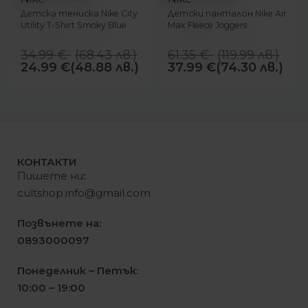
Детска тениска Nike City
Детски панталон Nike Air
Utility T-Shirt Smoky Blue
Max Fleece Joggers
34.99
€
(
68.43
лв.
)
61.35
€
(
119.99
лв.
)
24.99
€
(48.88 лв.)
37.99
€
(74.30 лв.)
КОНТАКТИ
Пишете ни
:
cultshop.info@gmail.com
Позвънете на:
0893000097
Понеделник – Петък:
10:00 – 19:00