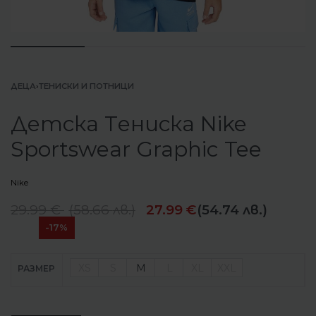
ДЕЦА
›
ТЕНИСКИ И ПОТНИЦИ
Детска Tениска Nike
Sportswear Graphic Tee
Nike
29.99
€
(
58.66
лв.
)
27.99
€
(54.74 лв.)
-17%
XS
S
M
L
XL
XXL
РАЗМЕР