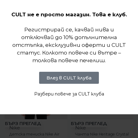
Отзиви (0)
CULT не е просто магазин. Това е клуб.
Подобни продукти
Регистрирай се, качвай нива и
отключвай до 10% допълнителна
отстъпка, ексклузивни оферти и CULT
статус. Колкото повече си вътре –
толкова повече печелиш.
Влез в CULT клуба
Разбери повече за CULT клуба
-20%
-7%
БЪРЗ ПРЕГЛЕД
БЪРЗ ПРЕГЛЕД
Nike
Nike
Детска тениска Nike Air
Чанта Nike Heritage Crystal