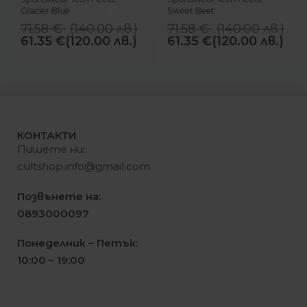
Glacier Blue
Sweet Beet
71.58
€
(
140.00
лв.
)
71.58
€
(
140.00
лв.
)
61.35
€
(120.00 лв.)
61.35
€
(120.00 лв.)
КОНТАКТИ
Пишете ни
:
cultshop.info@gmail.com
Позвънете на:
0893000097
Понеделник – Петък:
10:00 – 19:00