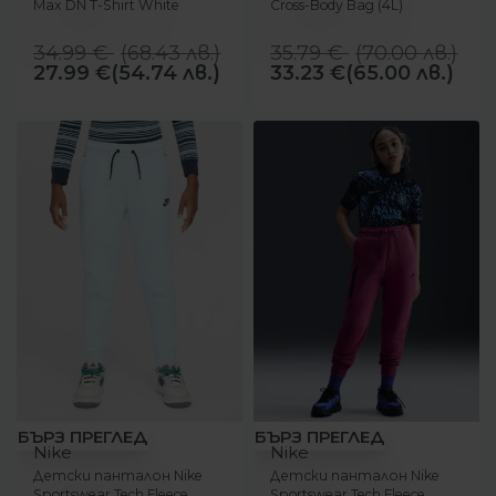
Max DN T-Shirt White
Cross-Body Bag (4L)
34.99
€
(
68.43
лв.
)
35.79
€
(
70.00
лв.
)
27.99
€
(54.74 лв.)
33.23
€
(65.00 лв.)
-14%
-14%
БЪРЗ ПРЕГЛЕД
БЪРЗ ПРЕГЛЕД
Nike
Nike
Детски панталон Nike
Детски панталон Nike
Sportswear Tech Fleece
Sportswear Tech Fleece