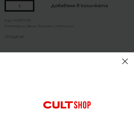
Добавяне в количката
HV6970-010
Категории:
Деца
,
Тениски и потници
СПОДЕЛИ
Описание
Детска Tениска Nike Sportswear Graphic Tee
Бъдете готови за всички ваши приключения. От
детската площадка до парка, тази лека памучна
тениска е идеалният спътник за ежедневен
комфорт.