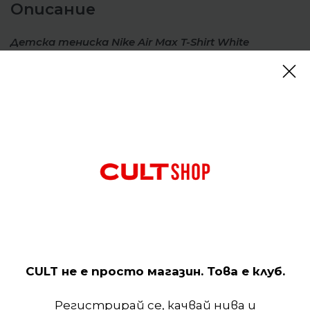
Описание
Детска тениска Nike Air Max T-Shirt White
Мекият и лек памучен плат се съчетава с
класическа кройка, за да направи тази тениска
перфектния избор за ежедневно носене.
Отзиви (0)
Подобни продукти
CULT не е просто магазин. Това е клуб.
Регистрирай се, качвай нива и