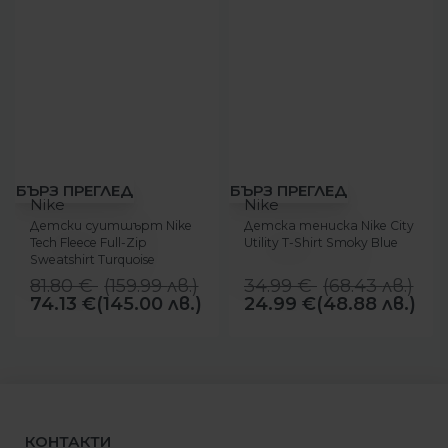
-9%
-29%
БЪРЗ ПРЕГЛЕД
БЪРЗ ПРЕГЛЕД
Nike
Nike
Детски суитшърт Nike
Детска тениска Nike City
Tech Fleece Full-Zip
Utility T-Shirt Smoky Blue
Sweatshirt Turquoise
81.80
€
(
159.99
лв.
)
34.99
€
(
68.43
лв.
)
74.13
€
(145.00 лв.)
24.99
€
(48.88 лв.)
КОНТАКТИ