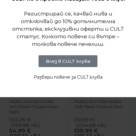
Регистрирай се, качвай нива и
отключвай до 10% допълнителна
отстъпка, ексклузивни оферти и CULT
статус. Колкото повече си вътре –
толкова повече печелиш.
Влез в CULT клуба
Разбери повече за CULT клуба
-46%
-8%
NEW
БЪРЗ ПРЕГЛЕД
БЪРЗ ПРЕГЛЕД
Nike
Nike
Мъжки панталон Nike
Мъжки екип Nike Hooded
Tech Woven Trousers Deep
Club Fleece Тracksuit Black
Night
102.25
€
119.99
€
(
199.98
лв.
)
(
234.68
лв.
)
54.99
€
109.99
€