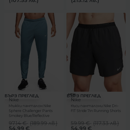
(107.55 лв.)
(215.12 лв.)
-43%
-17%
NEW
БЪРЗ ПРЕГЛЕД
БЪРЗ ПРЕГЛЕД
Nike
Nike
Мъжки панталон Nike
Къси панталони Nike Dri-
Sphere Challenger Pants
FIT Stride 7in Running Shorts
Smokey Blue/Reflective
Silver
97.14
€
(
189.99
лв.
)
59.99
€
(
117.33
лв.
)
54.99
€
54.99
€