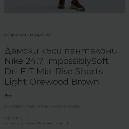
ЖЕНИ
›
КЪСИ ПАНТАЛОНИ
Дамски къси панталони
Nike 24.7 ImpossiblySoft
Dri-FIT Mid-Rise Shorts
Light Orewood Brown
Nike
В МОМЕНТА ТОЗИ АРТИКУЛ НЕ Е НАЛИЧЕН.
HQ8179-104
Категории:
Жени
,
Къси панталони
,
Ново