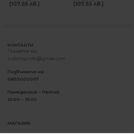
(107.55 лв.)
(107.55 лв.)
КОНТАКТИ
Пишете ни
:
cultshop.info@gmail.com
Позвънете на:
0893000097
Понеделник – Петък:
10:00 – 19:00
МАГАЗИН