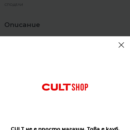
СПОДЕЛИ
Описание
Дамски къси панталони Nike 24.7 ImpossiblySoft
Dri-FIT Mid-Rise Shorts Light Orewood Brown
Изключително мека и гладка, нашата материя
ImpossiblySoft е създадена за движение през целия
ден. С технология за отвеждане на потта и
свободна кройка, тези шорти ви осигуряват
комфорт при всички ваши движения.
Отзиви (0)
Подобни продукти
CULT не е просто магазин. Това е клуб.