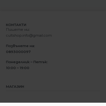
КОНТАКТИ
Пишете ни
:
cultshop.info@gmail.com
Позвънете на:
0893000097
Понеделник – Петък:
10:00 – 19:00
МАГАЗИН
Мъже
Жени