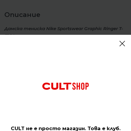
Описание
Дамска тениска Nike Sportswear Graphic Ringer T-
Shirt
Дамската тениска Nike
предлага целодневен
комфорт благодарение на леката и мека памучна
материя. Съчетавайки стил и комфорт, тази
дамска тениска
е
перфектен вариант за
ежедневно носене и е идеална за тези, които
ценят спортната елегантност.
Отзиви (0)
Подобни продукти
CULT не е просто магазин. Това е клуб.