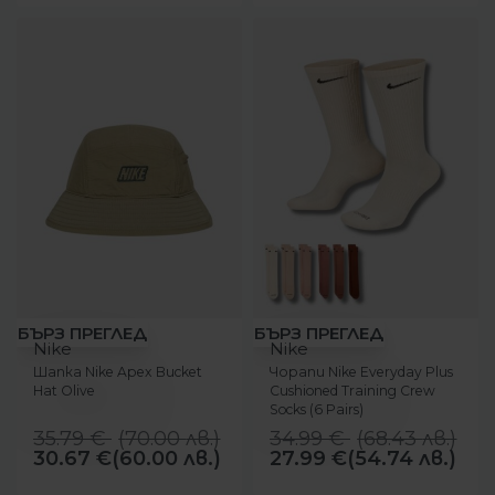
-14%
-20%
БЪРЗ ПРЕГЛЕД
БЪРЗ ПРЕГЛЕД
Nike
Nike
Шапка Nike Apex Bucket
Чорапи Nike Everyday Plus
Hat Olive
Cushioned Training Crew
Socks (6 Pairs)
35.79
€
(
70.00
лв.
)
34.99
€
(
68.43
лв.
)
30.67
€
(60.00 лв.)
27.99
€
(54.74 лв.)