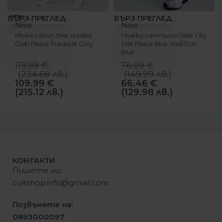
-8%
-13%
NEW
БЪРЗ ПРЕГЛЕД
БЪРЗ ПРЕГЛЕД
Nike
Nike
Мъжки екип Nike Hooded
Мъжки панталон Nike City
Club Fleece Тracksuit Grey
Side Fleece Blue Void/Star
Blue
119.99
€
76.69
€
(
234.68
лв.
)
(
149.99
лв.
)
109.99
€
66.46
€
(215.12 лв.)
(129.98 лв.)
КОНТАКТИ
Пишете ни
:
cultshop.info@gmail.com
Позвънете на:
0893000097