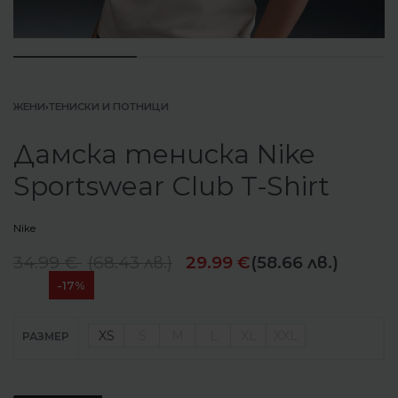
ЖЕНИ
›
ТЕНИСКИ И ПОТНИЦИ
Дамска тениска Nike
Sportswear Club T-Shirt
Nike
34.99
€
(
68.43
лв.
)
29.99
€
(58.66 лв.)
-17%
XS
S
M
L
XL
XXL
РАЗМЕР