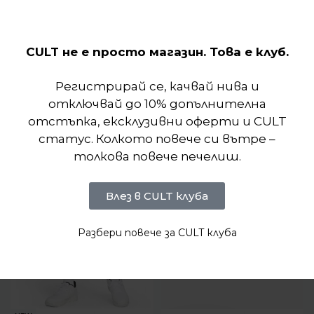
събличане.
Отзиви (0)
CULT не е просто магазин. Това е клуб.
Регистрирай се, качвай нива и
Подобни продукти
отключвай до 10% допълнителна
отстъпка, ексклузивни оферти и CULT
статус. Колкото повече си вътре –
толкова повече печелиш.
Влез в CULT клуба
Разбери повече за CULT клуба