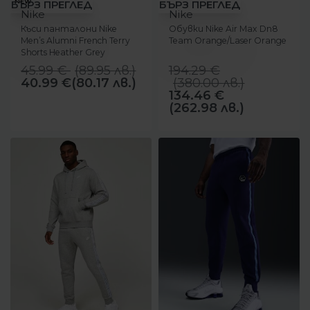
-11%
-31%
NEW
БЪРЗ ПРЕГЛЕД
БЪРЗ ПРЕГЛЕД
Nike
Nike
Къси панталони Nike
Обувки Nike Air Max Dn8
Men’s Alumni French Terry
Team Orange/Laser Orange
Shorts Heather Grey
45.99
€
(
89.95
лв.
)
194.29
€
40.99
€
(80.17 лв.)
(
380.00
лв.
)
134.46
€
(262.98 лв.)