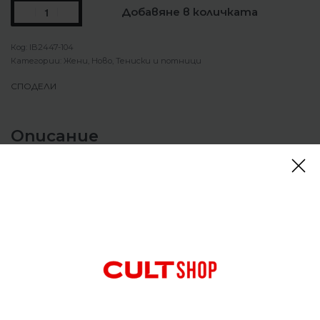
Добавяне в количката
IB2447-104
Категории:
Жени
,
Ново
,
Тениски и потници
СПОДЕЛИ
Описание
Дамска тениска Nike Sportswear Club T-Shirt
Стилен и комфортен модел за всеки повод.
Изработена от мека текстурирана памучна
материя, тя ще внесе удобство във всеки ваш
ден. Със своята редовна форма и стандартна
дължина на ръкава, модела пасва перфектно към
почти всяко ежедневно облекло. Еластична част
около врата, която ще осигури лесно обличане и