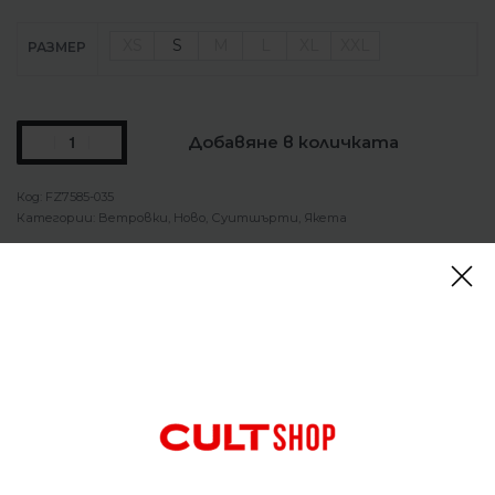
XS
S
M
L
XL
XXL
РАЗМЕР
Добавяне в количката
FZ7585-035
Категории:
Ветровки
,
Ново
,
Суитшърти
,
Якета
СПОДЕЛИ
Описание
Горнище Nike Tech Woven Reflective Jacket
Бъдете в светлината на прожекторите.
Създадохме това леко яке Nike Tech с
ултраотразителен рипстоп материал и