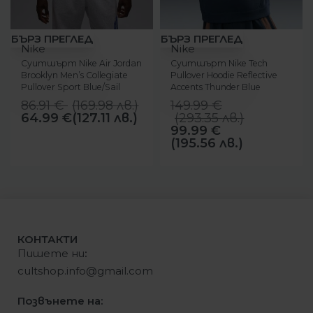
-25%
-33%
БЪРЗ ПРЕГЛЕД
БЪРЗ ПРЕГЛЕД
Nike
Nike
Суитшърт Nike Air Jordan
Суитшърт Nike Tech
Brooklyn Men’s Collegiate
Pullover Hoodie Reflective
Pullover Sport Blue/Sail
Accents Thunder Blue
86.91
€
(
169.98
лв.
)
149.99
€
64.99
€
(127.11 лв.)
(
293.35
лв.
)
99.99
€
(195.56 лв.)
КОНТАКТИ
Пишете ни
:
cultshop.info@gmail.com
Позвънете на: