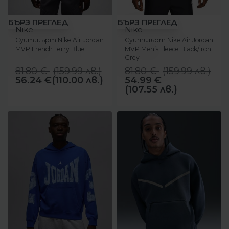
-31%
-33%
БЪРЗ ПРЕГЛЕД
БЪРЗ ПРЕГЛЕД
Nike
Nike
Суитшърт Nike Air Jordan
Суитшърт Nike Air Jordan
MVP French Terry Blue
MVP Men’s Fleece Black/Iron
Grey
81.80
€
(
159.99
лв.
)
81.80
€
(
159.99
лв.
)
56.24
€
(110.00 лв.)
54.99
€
(107.55 лв.)