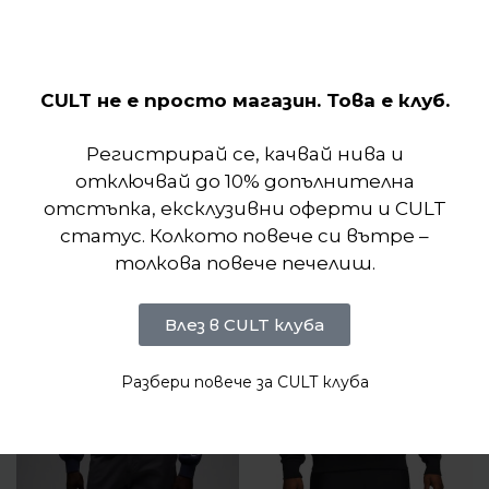
изчистена естетика, за да ви помогнем да се
откроите.
CULT не е просто магазин. Това е клуб.
Отзиви (0)
Регистрирай се, качвай нива и
отключвай до 10% допълнителна
Подобни продукти
отстъпка, ексклузивни оферти и CULT
статус. Колкото повече си вътре –
толкова повече печелиш.
Влез в CULT клуба
Разбери повече за CULT клуба