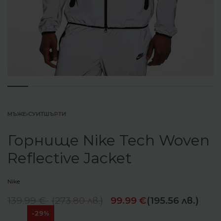
МЪЖЕ
›
СУИТШЪРТИ
Горнище Nike Tech Woven
Reflective Jacket
Nike
139.99
€
(
273.80
лв.
)
99.99
€
(195.56 лв.)
-29%