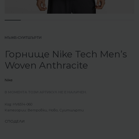
МЪЖЕ
›
СУИТШЪРТИ
Горнище Nike Tech Men’s
Woven Anthracite
Nike
В МОМЕНТА ТОЗИ АРТИКУЛ НЕ Е НАЛИЧЕН.
HV6514-060
Категории:
Ветровки
,
Ново
,
Суитшърти
СПОДЕЛИ