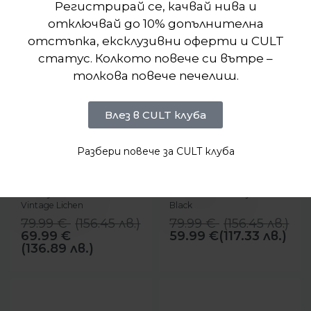
Регистрирай се, качвай нива и
отключвай до 10% допълнителна
отстъпка, ексклузивни оферти и CULT
статус. Колкото повече си вътре –
толкова повече печелиш.
Влез в CULT клуба
Разбери повече за CULT клуба
-13%
-25%
БЪРЗ ПРЕГЛЕД
БЪРЗ ПРЕГЛЕД
Nike
Nike
Суитшърт Nike Jordan
Суитшърт Nike Swoosh
Brooklyn Fleece Hoodie
Dri-FIT French Terry Hoodie
Vintage Lichen
Black
79.99
€
(
156.45
лв.
)
79.99
€
(
156.45
лв.
)
69.99
€
59.99
€
(117.33 лв.)
(136.89 лв.)