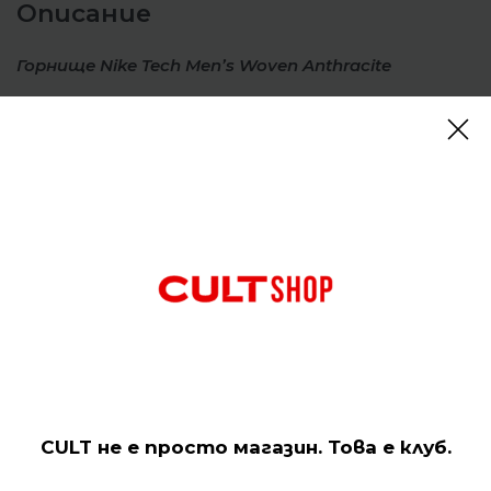
Описание
Горнище Nike Tech Men’s Woven Anthracite
Изработено от еластичен, дишащ материал,
горнището Nike Tech Woven ви предлага свобода
на движение и регулируеми детайли.
Закопчалките тип „бънджи“ с фиксиращи
шнурове създават персонализирано прилягане в
подгъва и качулката.
Отзиви (0)
Подобни продукти
CULT не е просто магазин. Това е клуб.