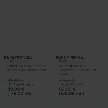
-25%
-7%
БЪРЗ ПРЕГЛЕД
БЪРЗ ПРЕГЛЕД
EA7
Nike
Суитшърт EA7 Emporio
Суитшърт Nike
Armani Logo Hoodie Cream
Sportswear Club City Side
Hoodie
119.99
€
74.99
€
(
234.68
лв.
)
(
146.67
лв.
)
89.99
€
69.99
€
(176.00 лв.)
(136.89 лв.)