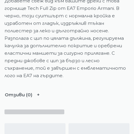
Добавете свеж вид към вашите дрехи с това
горнище Tech Full Zip от EA7 Emporio Armani. В
черно, този суитшърт с нормална кройка е
изработен от гладък, издръжлив тъкан
полиестер за леко и дълготрайно носене.
Разполага с цип по цялата дължина, регулируема
качулка за допълнително покритие и оребрени
еластични маншети за сигурно прилягане. С
предни джобове с цип за бързо и лесно
съхранение, той е завършен с емблематичното
лого на EA7 на гърдите.
Отзиви (0)
Подобни продукти