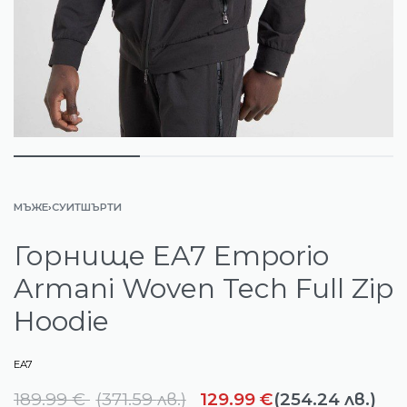
МЪЖЕ
›
СУИТШЪРТИ
Горнище EA7 Emporio
Armani Woven Tech Full Zip
Hoodie
EA7
189.99
€
(
371.59
лв.
)
129.99
€
(254.24 лв.)