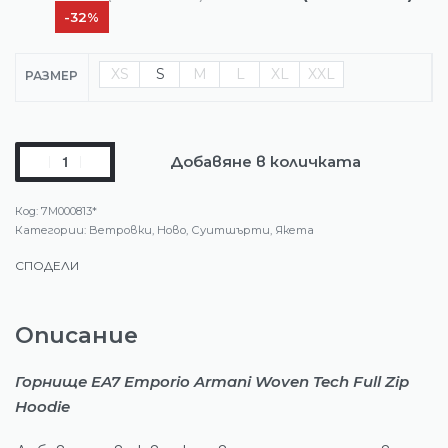
-32%
XS
S
M
L
XL
XXL
РАЗМЕР
Добавяне в количката
7M000813*
Категории:
Ветровки
,
Ново
,
Суитшърти
,
Якета
СПОДЕЛИ
Описание
Горнище EA7 Emporio Armani Woven Tech Full Zip
Hoodie