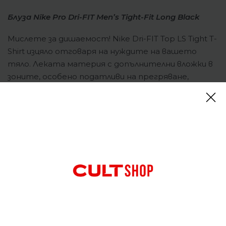
Блуза Nike Pro Dri-FIT Men’s Tight-Fit Long Black
Мислете за дишаемост! Nike Dri-FIT Top LS Tight T-
Shirt изцяло отговаря на нуждите на вашето
тяло. Леката материя с допълнителни вложки в
зоните, особено податливи на прегряване,
осигурява усещане за сухота и прохлада по време
на упражнения. Технологията Nike Dri-FIT
ефективно отстранява влагата и улеснява
нейното бързо изпаряване. Прилепналата кройка
с разрези в долната част гарантира пълна
свобода на движение. Равните шевове на
термалната блуза обгръщат тялото и
осигуряват връзка с други слоеве дрехи. Нека
играта ускори темпото!
Отзиви (0)