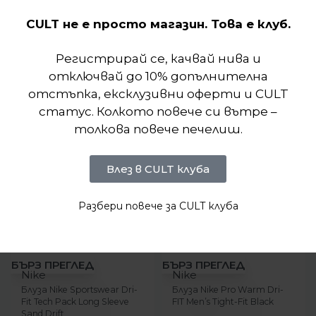
CULT не е просто магазин. Това е клуб.
Подобни продукти
Регистрирай се, качвай нива и
отключвай до 10% допълнителна
отстъпка, ексклузивни оферти и CULT
статус. Колкото повече си вътре –
толкова повече печелиш.
Влез в CULT клуба
Разбери повече за CULT клуба
-70%
-35%
БЪРЗ ПРЕГЛЕД
БЪРЗ ПРЕГЛЕД
Nike
Nike
Блуза Nike Sportswear Dri-
Блуза Nike Pro Warm Dri-
Fit Tech Pack Long Sleeve
FIT Men’s Tight-Fit Black
Sand Drift