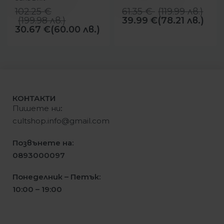
102.25
€
61.35
€
(
119.99
лв.
)
(
199.98
лв.
)
39.99
€
(78.21 лв.)
30.67
€
(60.00 лв.)
КОНТАКТИ
Пишете ни
:
cultshop.info@gmail.com
Позвънете на:
0893000097
Понеделник – Петък:
10:00 – 19:00