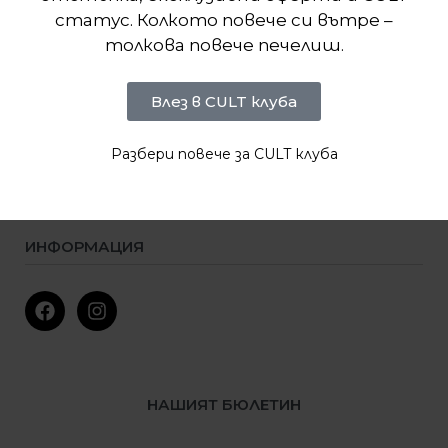
0893000097
статус. Колкото повече си вътре –
толкова повече печелиш.
Понеделник – Петък:
10:00 – 19:00
Влез в CULT клуба
МАГАЗИН
Разбери повече за CULT клуба
Мъже
Жени
Деца
ИНФОРМАЦИЯ
Ново
Намалени
Условия за ползване
Политика за поверителност
Условия за доставка
Процедура за връщане
НАШИЯТ БЮЛЕТИН
CULT клуб