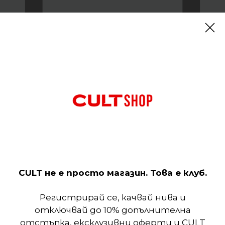
Вашата количка е празна.
КЪМ МАГАЗИНА
КОНТАКТИ
CULT не е просто магазин. Това е клуб.
Пишете ни
:
cultshop.info@gmail.com
Регистрирай се, качвай нива и
отключвай до 10% допълнителна
Позвънете на:
отстъпка, ексклузивни оферти и CULT