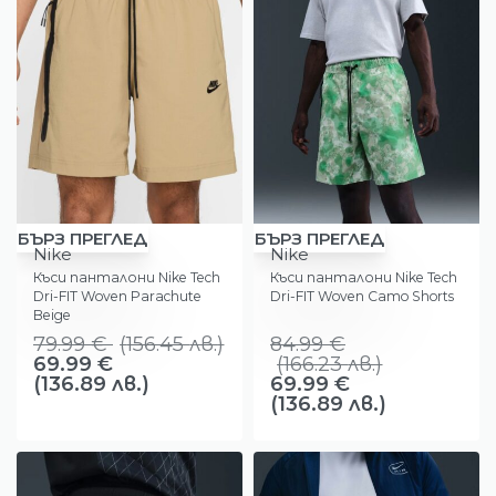
-13%
-18%
БЪРЗ ПРЕГЛЕД
БЪРЗ ПРЕГЛЕД
Nike
Nike
Къси панталони Nike Tech
Къси панталони Nike Tech
Dri-FIT Woven Parachute
Dri-FIT Woven Camo Shorts
Beige
79.99
€
(
156.45
лв.
)
84.99
€
69.99
€
(
166.23
лв.
)
(136.89 лв.)
69.99
€
(136.89 лв.)