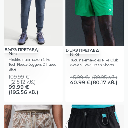
-9%
БЪРЗ ПРЕГЛЕД
-11%
БЪРЗ ПРЕГЛЕД
Nike
Nike
Мъжки панталон Nike
Къси панталони Nike Club
Tech Fleece Joggers Diffused
Woven Flow Green Shorts
Blue
109.99
€
45.99
€
(
89.95
лв.
)
(
215.12
лв.
)
40.99
€
(80.17 лв.)
99.99
€
(195.56 лв.)