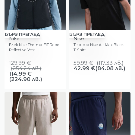
-12%
-28%
БЪРЗ ПРЕГЛЕД
БЪРЗ ПРЕГЛЕД
Nike
Nike
Елек Nike Therma-FIT Repel
Тениска Nike Air Max Black
Reflective Vest
T-Shirt
129.99
€
59.99
€
(
117.33
лв.
)
(
254.24
лв.
)
42.99
€
(84.08 лв.)
114.99
€
(224.90 лв.)