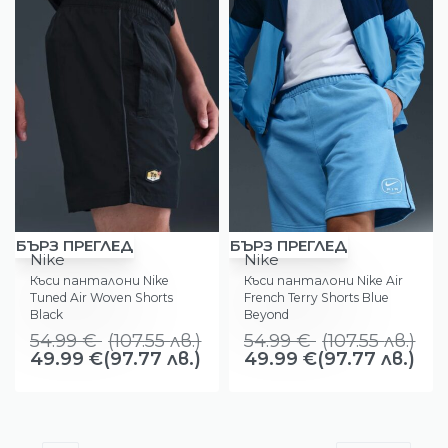
-9%
-9%
БЪРЗ ПРЕГЛЕД
БЪРЗ ПРЕГЛЕД
Nike
Nike
Къси панталони Nike
Къси панталони Nike Air
Tuned Air Woven Shorts
French Terry Shorts Blue
Black
Beyond
54.99
€
(
107.55
лв.
)
54.99
€
(
107.55
лв.
)
49.99
€
(97.77 лв.)
49.99
€
(97.77 лв.)