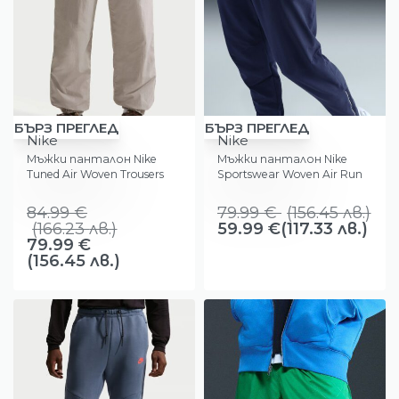
-25%
-25%
БЪРЗ ПРЕГЛЕД
БЪРЗ ПРЕГЛЕД
Nike
Nike
Мъжки панталон Nike
Мъжки панталон Nike
Tuned Air Woven Trousers
Sportswear Woven Air Run
84.99
€
79.99
€
(
156.45
лв.
)
(
166.23
лв.
)
59.99
€
(117.33 лв.)
79.99
€
(156.45 лв.)