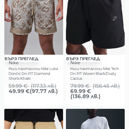
-17%
-13%
БЪРЗ ПРЕГЛЕД
БЪРЗ ПРЕГЛЕД
Nike
Nike
Къси панталони Nike Luka
Къси панталони Nike Tech
Dončić Dri-FIT Diamond
Dri-FIT Woven Black/Dusty
Shorts Khaki
Cactus
59.99
€
(
117.33
лв.
)
79.99
€
(
156.45
лв.
)
49.99
€
(97.77 лв.)
69.99
€
(136.89 лв.)