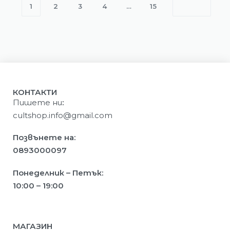
1
2
3
4
…
15
КОНТАКТИ
Пишете ни
:
cultshop.info@gmail.com
Позвънете на:
0893000097
Понеделник – Петък:
10:00 – 19:00
МАГАЗИН