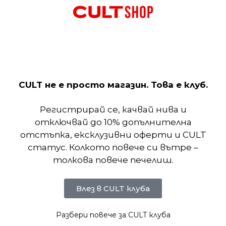
Пишете ни
:
cultshop.info@gmail.com
Позвънете на:
0893000097
Понеделник – Петък:
CULT не е просто магазин. Това е клуб.
10:00 – 19:00
Регистрирай се, качвай нива и
отключвай до 10% допълнителна
МАГАЗИН
отстъпка, ексклузивни оферти и CULT
статус. Колкото повече си вътре –
Мъже
Жени
толкова повече печелиш.
Деца
ИНФОРМАЦИЯ
Ново
Влез в CULT клуба
Намалени
Условия за ползване
Политика за поверителност
Разбери повече за CULT клуба