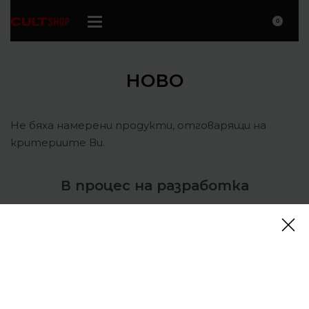
0
НОВО
Не бяха намерени продукти, отговарящи на
критериите Ви.
В процес на разработка
КОНТАКТИ